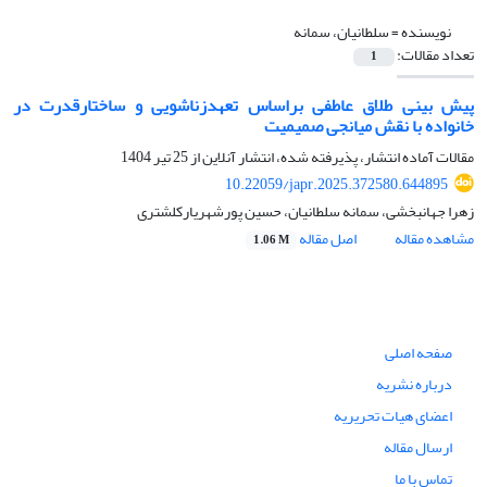
نویسنده =
سلطانیان، سمانه
تعداد مقالات:
1
پیش بینی طلاق عاطفی براساس تعهدزناشویی و ساختارقدرت در
خانواده با نقش میانجی صمیمیت
مقالات آماده انتشار، پذیرفته شده، انتشار آنلاین از
25 تیر 1404
10.22059/japr.2025.372580.644895
زهرا جهانبخشی، سمانه سلطانیان، حسین پورشهریارکلشتری
مشاهده مقاله
اصل مقاله
1.06 M
صفحه اصلی
درباره نشریه
اعضای هیات تحریریه
ارسال مقاله
تماس با ما