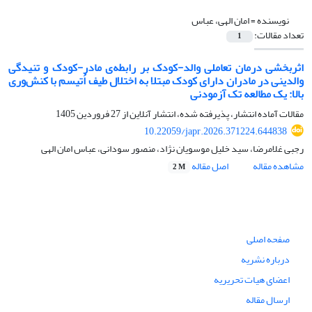
نویسنده =
امان الهی، عباس
تعداد مقالات:
1
اثربخشی درمان تعاملی والد-کودک بر رابطه‌ی مادر-کودک و تنیدگی
والدینی در مادران دارای کودک مبتلا به اختلال طیف اُتیسم با کنش‌وری
بالا: یک مطالعه تک آزمودنی
مقالات آماده انتشار، پذیرفته شده، انتشار آنلاین از
27 فروردین 1405
10.22059/japr.2026.371224.644838
رجبی غلامرضا، سید خلیل موسویان نژاد، منصور سودانی، عباس امان الهی
مشاهده مقاله
اصل مقاله
2 M
صفحه اصلی
درباره نشریه
اعضای هیات تحریریه
ارسال مقاله