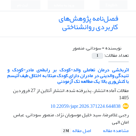
English
ورود به سامانه
ثبت نام
فصل‌نامه پژوهش‌های
کاربردی روانشناختی
نویسنده =
سودانی، منصور
تعداد مقالات:
1
اثربخشی درمان تعاملی والد-کودک بر رابطه‌ی مادر-کودک و
تنیدگی والدینی در مادران دارای کودک مبتلا به اختلال طیف اُتیسم
با کنش‌وری بالا: یک مطالعه تک آزمودنی
مقالات آماده انتشار، پذیرفته شده، انتشار آنلاین از
27 فروردین
1405
10.22059/japr.2026.371224.644838
رجبی غلامرضا، سید خلیل موسویان نژاد، منصور سودانی، عباس
امان الهی
اصل مقاله
مشاهده مقاله
2 M