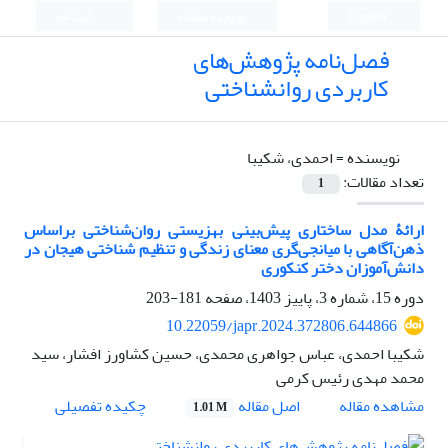
English
ورود به سامانه
ثبت نام
فصل‌نامه پژوهش‌های
کاربردی روانشناختی
نویسنده =
احمدی، شکیبا
تعداد مقالات:
1
ارائۀ مدل ساختاری پیش‌بینی بهزیستی روان‌شناختی براساس
ذهن‌آگاهی با میانجی‌گری معنای زندگی و تنظیم شناختی هیجان در
دانش‌آموزان دختر کنکوری
دوره 15، شماره 3، پاییز 1403، صفحه
181-203
10.22059/japr.2024.372806.644866
شکیبا احمدی، عباس جواهری محمدی، حسین کشاورز افشار، سید
محمد مهدی رئیس کرمی
اصل مقاله
مشاهده مقاله
چکیده تفصیلی
1.01 M