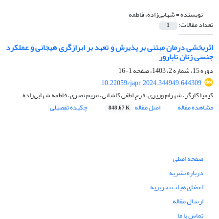
نویسنده =
شهابی‌زاده، فاطمه
تعداد مقالات:
1
اثربخشی درمان مبتنی بر پذیرش و تعهد بر ابرازگری هیجانی و عملکرد
جنسی زنان نابارور
دوره 15، شماره 2، 1403، صفحه
1-16
10.22059/japr.2024.344949.644309
کیمیا کارگر، شهرام وزیری، فرح لطفی کاشانی، مریم نصری، فاطمه شهابی‌زاده
مشاهده مقاله
اصل مقاله
چکیده تفصیلی
848.67 K
صفحه اصلی
درباره نشریه
اعضای هیات تحریریه
ارسال مقاله
تماس با ما