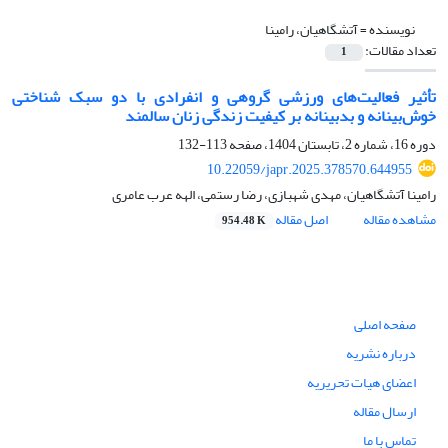
نویسنده =
آتشگاهیان، رامینا
تعداد مقالات:
1
تأثیر فعالیت‌های ورزشی گروهی و انفرادی با دو سبک شناختی
خوش‌بینانه و بدبینانه بر کیفیت زندگی زنان سالمند
دوره 16، شماره 2، تابستان 1404، صفحه
113-132
10.22059/japr.2025.378570.644955
رامینا آتشگاهیان، مهدی شهبازی، رضا رستمی، الهه عرب عامری
مشاهده مقاله
اصل مقاله
954.48 K
صفحه اصلی
درباره نشریه
اعضای هیات تحریریه
ارسال مقاله
تماس با ما