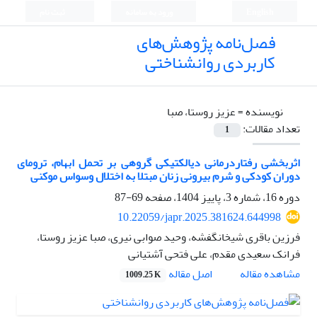
English
ورود به سامانه
ثبت نام
فصل‌نامه پژوهش‌های
کاربردی روانشناختی
نویسنده =
عزیز روستا، صبا
تعداد مقالات:
1
اثربخشی رفتاردرمانی دیالکتیکی گروهی بر تحمل ابهام، ترومای
دوران کودکی و شرم بیرونی زنان مبتلا به اختلال وسواس موکنی
دوره 16، شماره 3، پاییز 1404، صفحه
69-87
10.22059/japr.2025.381624.644998
فرزین باقری شیخانگفشه، وحید صوابی نیری، صبا عزیز روستا،
فرانک سعیدی مقدم، علی فتحی آشتیانی
اصل مقاله
مشاهده مقاله
1009.25 K