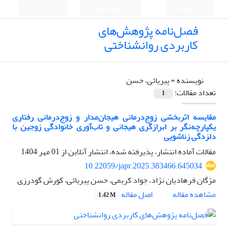
English
ورود به سامانه
ثبت نام
فصل‌نامه پژوهش‌های
کاربردی روانشناختی
نویسنده =
پیریائی، حسن
تعداد مقالات:
1
مقایسه اثربخشی زوج‌درمانی هیجان‌مدار و زوج‌درمانی رفتاری
یکپارچه‌نگر بر ابرازگری هیجانی و تاب‌آوری خانوادگی زوجین با
دلزدگی زناشویی
مقالات آماده انتشار، پذیرفته شده، انتشار آنلاین از
01 مهر 1404
10.22059/japr.2025.383466.645034
مژگان فرهادیان نژاد، جواد کریمی، حسن پیریائی، کورش گودرزی
اصل مقاله
مشاهده مقاله
1.42 M