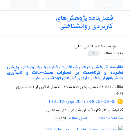
English
ورود به سامانه
ثبت نام
فصل‌نامه پژوهش‌های
کاربردی روانشناختی
نویسنده =
سلمانی، علی
تعداد مقالات:
1
مقایسه اثربخشی درمان شناختی- رفتاری و روان‌درمانی پویشی
فشرده و کوتاه‌مدت بر اضطراب صفت-حالت و تاب‌آوری
دانش‌آموزان دختر دارای رفتارهای خودآسیب‌رسان
مقالات آماده انتشار، پذیرفته شده، انتشار آنلاین از
25 شهریور
1404
10.22059/japr.2025.383676.645036
کیانوش زهراکار، آیسان شارعی، علی سلمانی
اصل مقاله
مشاهده مقاله
1.72 M