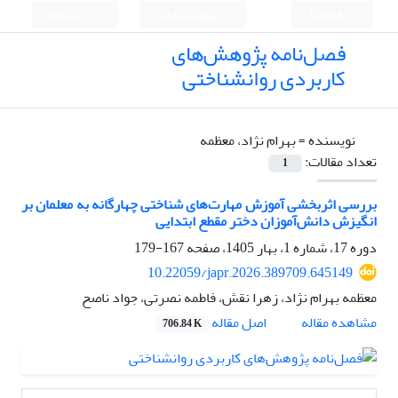
English
ورود به سامانه
ثبت نام
فصل‌نامه پژوهش‌های
کاربردی روانشناختی
نویسنده =
بهرام نژاد، معظمه
تعداد مقالات:
1
بررسی اثربخشی آموزش مهارت‌های شناختی چهارگانه به معلمان بر
انگیزش دانش‌آموزان ‏دختر مقطع ابتدایی ‏
دوره 17، شماره 1، بهار 1405، صفحه
167-179
10.22059/japr.2026.389709.645149
معظمه بهرام نژاد، زهرا نقش، فاطمه نصرتی، جواد ناصح
اصل مقاله
مشاهده مقاله
706.84 K