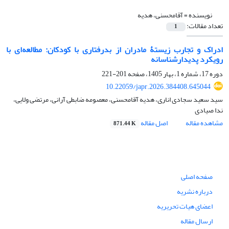
نویسنده =
آقامحسنی، هدیه
تعداد مقالات:
1
ادراک و تجارب زیستۀ مادران از بدرفتاری با کودکان: مطالعه‌ای با
رویکرد پدیدارشناسانه
دوره 17، شماره 1، بهار 1405، صفحه
201-221
10.22059/japr.2026.384408.645044
سید سعید سجادی اناری، هدیه آقامحسنی، معصومه ضابطی آرانی، مرتضی ولایی،
ندا صیادی
مشاهده مقاله
اصل مقاله
871.44 K
صفحه اصلی
درباره نشریه
اعضای هیات تحریریه
ارسال مقاله