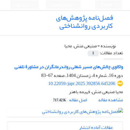
English
ورود به سامانه
ثبت نام
فصل‌نامه پژوهش‌های
کاربردی روانشناختی
نویسنده =
صنیعی.منش، محیا
تعداد مقالات:
1
واکاوی چالش‌های مسیر شغلی رواندرمانگران در مشاورۀ تلفنی
دوره 16، شماره 4، زمستان 1404، صفحه
67-83
10.22059/japr.2025.392856.645206
محیا صنیعی.منش، فهیمه باهنر
اصل مقاله
مشاهده مقاله
717.42 K
مقالات آماده انتشار