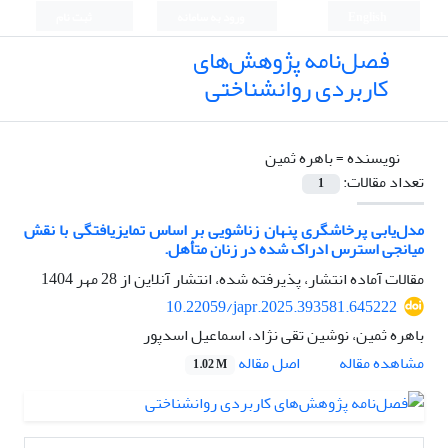
English
ورود به سامانه
ثبت نام
فصل‌نامه پژوهش‌های
کاربردی روانشناختی
نویسنده =
باهره ثمین
تعداد مقالات:
1
مدل‌یابی پرخاشگری پنهان زناشویی بر اساس تمایزیافتگی با نقش
میانجی استرس ادراک شده در زنان متأهل.
مقالات آماده انتشار، پذیرفته شده، انتشار آنلاین از
28 مهر 1404
10.22059/japr.2025.393581.645222
باهره ثمین، نوشین تقی نژاد، اسماعیل اسدپور
اصل مقاله
مشاهده مقاله
1.02 M