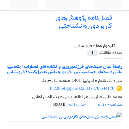
English
ورود به سامانه
ثبت نام
فصل‌نامه پژوهش‌های
کاربردی روانشناختی
کلیدواژه‌ها =
فرونشانی
تعداد مقالات:
1
رابطۀ میان سبک‌های فرزندپروری و نشانه‌های اضطراب اجتماعی:
نقش واسطه‌ای حساسیت بین فردی و نقش تعدیل‌کنندۀ فرونشانی
دوره 13، شماره 3، پاییز 1401، صفحه
311-325
10.22059/japr.2022.337870.644176
محمد علی رضایی، زهرا طاهری فر، حجت اله فراهانی
اصل مقاله
مشاهده مقاله
432.88 K