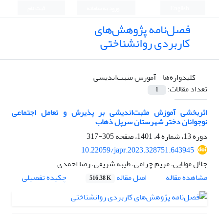
English
ورود به سامانه
ثبت نام
فصل‌نامه پژوهش‌های
کاربردی روانشناختی
کلیدواژه‌ها =
آموزش مثبت‌اندیشی
تعداد مقالات:
1
اثربخشی آموزش مثبت‌اندیشی بر پذیرش و تعامل اجتماعی
نوجوانان دختر شهرستان سرپل ذهاب
دوره 13، شماره 4، 1401، صفحه
305-317
10.22059/japr.2023.328751.643945
جلال مولایی، مریم چرامی، طیبه شریفی، رضا احمدی
اصل مقاله
مشاهده مقاله
چکیده تفصیلی
516.38 K