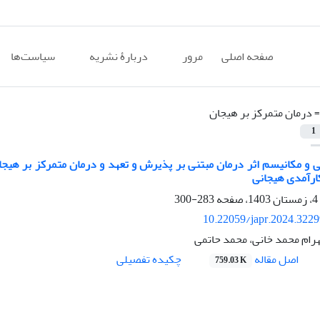
صفحه اصلی
مرور
دربارۀ نشریه
سیاست‌ها
=
درمان متمرکز بر هیجان
1
کارآمدی هیجانی
283-300
10.22059/japr.2024.322
رام محمد خانی، محمد حاتمی
اصل مقاله
چکیده تفصیلی
759.03 K