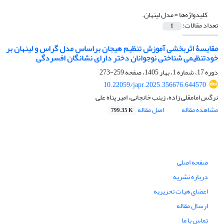
کلیدواژه‌ها =
مدل لینهان.‏
تعداد مقالات:
1
مقایسۀ اثربخشی آموزش تنظیم هیجان براساس مدل گراس و لینهان بر
خودتنظیمی ‏شناختی نوجوانان دختر دارای نشانگان افسردگی
دوره 17، شماره 1، بهار 1405، صفحه
259-273
10.22059/japr.2025.356676.644570
نرگس امامقلی زاده، زینب خانجانی، امیر پناه علی
مشاهده مقاله
اصل مقاله
799.35 K
صفحه اصلی
درباره نشریه
اعضای هیات تحریریه
ارسال مقاله
تماس با ما