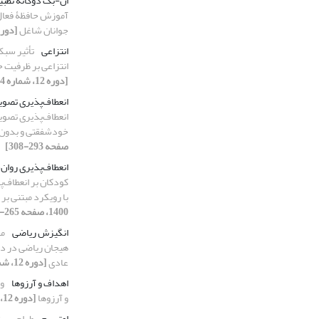
ان-بک دوگانۀ تطبی
آموزش حافظۀ فعال 
جوانان شاغل
[دوره 12، شماره 1، 1400، صفحه
انتزاعی
تأثیر سب
انتزاعی بر ظرفیت 
[دوره 12، شماره 4، 1400، صفحه 271-291]
انعطاف‌پذیری تصوی
انعطاف‌پذیری تصوی
خودشفقتی و بدون
صفحه 293-308]
انعطاف‌پذیری روان
کودکان بر انعطاف‌پ
با رویکرد مبتنی بر
1400، صفحه 265-282]
انگیزش ریاضی
مق
هیجان ریاضی در دا
عادی
[دوره 12، شماره 1، 1400، صفحه 183-205]
اهداف و آرزوها
و
و آرزوها
[دوره 12، شماره 3، 1400، صفحه 129-155]
اوتیسم
طراحی برن