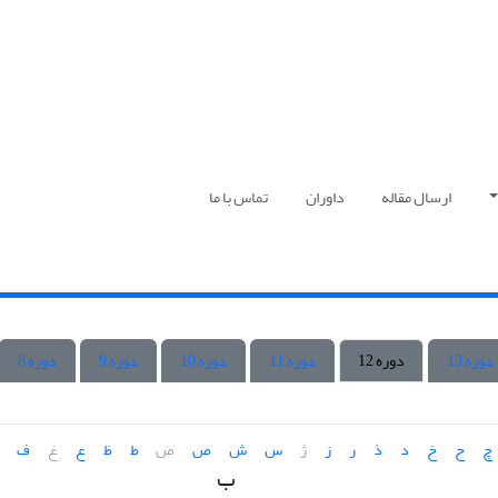
ارسال مقاله
داوران
تماس با ما
دوره 13
دوره 12
دوره 11
دوره 10
دوره 9
دوره 8
چ
ح
خ
د
ذ
ر
ز
ژ
س
ش
ص
ض
ط
ظ
ع
غ
ف
ب