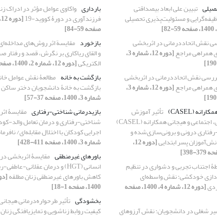
حصیلی
تبیین علی ابعاد بیصداقتی
بارداری
واکاوی عوامل مؤثر در ادراک زن
فه‌گرایی و مسئولیت‌پذیری تحصیلی
فرزندآوری در دورۀ کووید-19
صفحه 59-84]
ی نقش اتحاددرمانی در اثربخشی
بازخورد
مقایسة اثر روش‌های مداخله‌ا
ری همراهی مراجع
[دوره 12، شماره 3،
و القای ریاکاری بر نگرش، قصد و رفتار ص
الکتریکی
[دوره 12، شماره 2، 1400، صفحه 23-41]
ررسی نقش اتحاددرمانی در اثربخشی
بازگشت به خانه
مطالعۀ نقش عوامل خان
ری همراهی مراجع
[دوره 12، شماره 3،
بازگشت به خانۀ دانشجویان دختر ساکن 
شماره 3، 1400، صفحه 37-57]
انه (CASEL)
تأثیر آموزش
بازیدرمانی شناختی-رفتاری
مقایسۀ اثر
مهارت‌های آموزشی، اجتماعی و هیجانی همکارانه (CASEL)
شناختی-رفتاری و درمان تعامل والد-کو
فتاری درونی و برونی‌سازی‌شده و
اجرایی کودکان با اختلال مقابله‌ای/ نافرما
ش‌آموزان پسر ابتدایی
[دوره 12،
شماره 3، 1400، صفحه 411-428]
باورهای غیرمنطقی
مقایسۀ اثربخشی درم
طۀ اجتناب تجربی و دشواری در تنظیم
ردازی خودکشی: نقش واسطه‌ای
کاهش باورهای غیرمنطقی زنان مطلقه
ردی
[دوره 12، شماره 4، 1400، صفحه
1400، صفحه 1-18]
بخشودگی
تأثیر طرحواره‌درمانی هیجان
یر شغلی در دانشجویان: نقش آرزوهای
کیفیت روابط زناشویی و تمایزیافتگی زنان