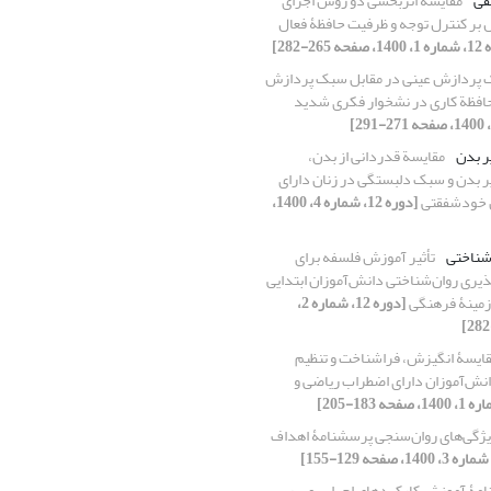
قی
مقایسۀ اثربخشی دو روش اجرای
بر کنترل توجه و ظرفیت حافظۀ فعال
 265-282]
ک پردازش عینی در مقابل سبک پردازش
حافظة ‌کاری در نشخوار فکری شدید
ر بدن
مقایسة قدردانی از بدن،
ر بدن و سبک دلبستگی در زنان دارای
 خودشفقتی
[دوره 12، شماره 4، 1400،
‌شناختی
تأثیر آموزش فلسفه برای
ذیری روان‌شناختی دانش‌آموزان ابتدایی
 زمینۀ فرهنگی
[دوره 12، شماره 2،
ایسۀ انگیزش، فراشناخت و تنظیم
نش‌آموزان دارای اضطراب ریاضی و
یژگی‌های روان‌سنجی پرسشنامۀ اهداف
امۀ آموزش کارکردهای اجرایی و بررسی