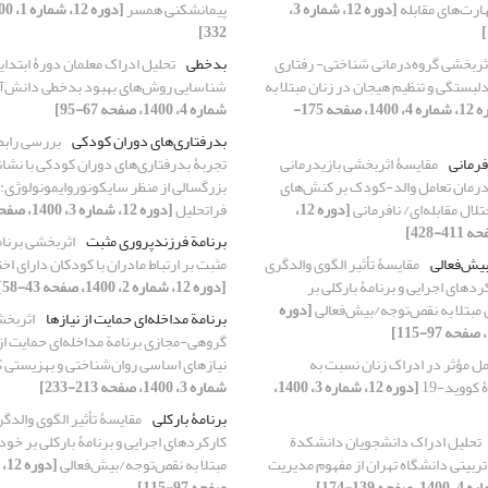
رت‌های مقابله
[دوره 12، شماره 3،
پیمانشکنی همسر
332]
ثربخشی گروه‌درمانی شناختی- رفتاری
بدخطی
تحلیل ادراک معلمان دورۀ ابتدای
دلبستگی و تنظیم هیجان در زنان مبتلا به
شناسایی روش‌های بهبود بدخطی دانش‌آ
[دوره 12، شماره 4، 1400، صفحه 175-
شماره 4، 1400، صفحه 67-95]
بدرفتاری‌های دوران کودکی
بررسی رابط
افرمانی
مقایسۀ اثربخشی بازیدرمانی
تجربۀ بدرفتاری‌های دوران کودکی با نشان
رمان تعامل والد-کودک بر کنش‌های
بزرگسالی از منظر سایکونوروایمونولوژی: 
تلال مقابله‌ای/ نافرمانی
[دوره 12،
فراتحلیل
[دوره 12، شماره 3، 1400، صفحه 157-169]
برنامة فرزندپروری مثبت
اثربخشی برنا
یش‌فعالی
مقایسۀ تأثیر الگوی والدگری
مثبت بر ارتباط مادران با کودکان دارای ا
ردهای اجرایی و برنامۀ بارکلی بر
[دوره 12، شماره 2، 1400، صفحه 43-58]
مبتلا به نقص‌توجه/بیش‌فعالی
[دوره
برنامة مداخله‌ای حمایت از نیازها
اثربخ
گروهی-مجازی برنامة مداخله‌ای حمایت از ن
مل مؤثر در ادراک زنان نسبت به
نیازهای اساسی روان‌شناختی و بهزیستی ک
کووید-19
[دوره 12، شماره 3، 1400،
شماره 3، 1400، صفحه 213-233]
برنامۀ بارکلی
مقایسۀ تأثیر الگوی والدگر
تحلیل ادراک دانشجویان دانشکدة
کارکردهای اجرایی و برنامۀ بارکلی بر خو
ربیتی دانشگاه تهران از مفهوم مدیریت
مبتلا به نقص‌توجه/بیش‌فعالی
صفحه 97-115]