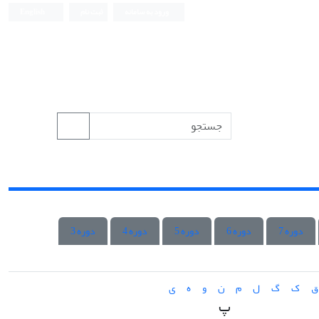
ورود به سامانه
ثبت نام
English
دوره 7
دوره 6
دوره 5
دوره 4
دوره 3
ق
ک
گ
ل
م
ن
و
ه
ی
پ