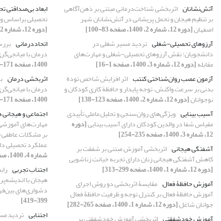
آتش‌نشانان
اثربخشی شناخت‌درمانی مبتنی بر ذهن‌آگاهی
ابعاد بی‌صداقتی ت
بر تنظیم هیجان و تحمل پریشانی در آتش‌نشانان شهر
تحصیلی براساس وظی
اصفهان
[دوره 12، شماره 2، 1400، صفحه 83-100]
[دوره 12، شماره 2، 1400، صفحه 59-82]
آرزوهای تحصیلی-شغلی
تردید مسیر شغلی در
اتحاددرمانی
بررس
دانشجویان: نقش آرزوهای تحصیلی-شغلی و مهارت‌های
درمان با میانجی‌گ
مقابله
[دوره 12، شماره 3، 1400، صفحه 1-16]
1400، صفحه 171-190]
آزمون عصب روان‌شناختی کنتب
اثر افزایش شاخص تودة
اثربخشی درمان
ب
بدنی بر سرعت واکنش، توجه پایدار و حافظة کاری کودکان و
درمان با میانجی‌گ
نوجوانان
[دوره 12، شماره 2، 1400، صفحه 123-138]
1400، صفحه 171-190]
آسیب بینایی
ویژگی‌های روان‌سنجی و تحلیل‌عاملی تأییدی
اجتماعی و هیجانی همکار
مقیاس شفا در والدین کودکان دارای آسیب بینایی
[دوره
12، شماره 3، 1400، صفحه 235-254]
بر مشکلات عاطفی-ر
عملکرد تحصیلی دان
آشفتگی هیجانی
اثربخشی آموزش مبتنی بر شفقت بر
شماره 4، 1400، صفحه 379-398]
کاهش آشفتگی هیجانی زنان دارای تجربه خیانت زناشویی
[دوره 12، شماره 1، 1400، صفحه 299-313]
اجتناب تجربی
راب
هیجان با اندیشه‌پ
آموزش حافظۀ فعال
مقایسۀ اثربخشی دو روش اجرای
دشواری‌های بین‌ف
آموزش حافظۀ فعال بر کنترل توجه و ظرفیت حافظۀ فعال
399-419]
جوانان شاغل
[دوره 12، شماره 1، 1400، صفحه 265-282]
اجتنابی
تردید مس
آموزش خودشفقتی
اثربخشی آموزش خودشفقتی بر