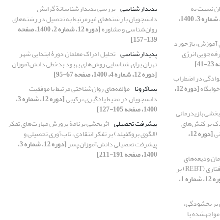
ان نسبت به
پدیدارشناسی
بررسی پدیدارشناسانة گرایش
[دوره 12، شماره 3، 1400،
دانشجویان با رشته‌های غیرمرتبط به تحصیل در رشته‌های
روان‌شناسی و مشاوره
[دوره 12، شماره 2، 1400، صفحه
139-157]
ی آموزش، بازخورد
رفه‌جویی انرژی
پدیدارشناسی
تحلیل ادراک معلمان دورۀ ابتدایی شهر
تهران برای شناسایی روش‌های بهبود بدخطی دانش‌آموزان
[دوره 12، شماره 4، 1400، صفحه 67-95]
وادگی در اضطراب
خوابگاه
[دوره 12،
پساکرونا
مؤلفه‌های روان‌شناختی مرتبط با موفقیت
دانشجویان در محیط یادگیری ترکیبی
[دوره 12، شماره 3،
1400، صفحه 105-127]
بخشی بازیدرمانی
دک بر کنش‌های
پیشرفت تحصیلی
اثربخشی برنامۀ پرورش مهارت‌های تفکر
نی
[دوره 12،
(الگوی بروکفیلد) بر تفکر انتقادی، تاب‌آوری تحصیلی و
پیشرفت تحصیلی دانش‌آموزان پسر
[دوره 12، شماره 3،
1400، صفحه 191-211]
ان ودیعه‌های
انسانی (HGT) و درمان عقلانی-عاطفی-رفتاری (REBT) بر
[دوره 12، شماره 1،
ی بر بخشودگی،
 مواجهشده با