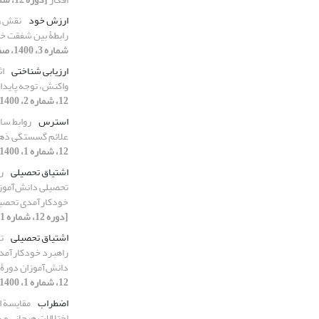
ارزش خود
نقش و
رابطۀ بین شفقت خ
شماره 3، 1400، صفحه 371-394]
ارزیابی شناختی
ا
واکنش، توجه پایدار
12، شماره 2، 1400، صفحه 123-138]
استرس
روابط سا
علائم گسستگی ذهن
12، شماره 1، 1400، صفحه 333-349]
اشتیاق تحصیلی
ر
تحصیلی دانش‌آموزا
خودکارآمدی تحصیل
[دوره 12، شماره 1، 1400، صفحه 39-58]
اشتیاق تحصیلی
ت
راهبرد خودکارآمدی
دانش‌آموزان دورۀ
12، شماره 1، 1400، صفحه 127-143]
اضطراب
مقایسة 
اختلالات هیجانی و