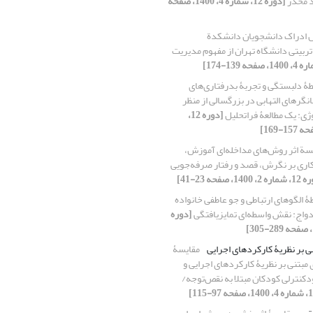
د مخدر
[دوره 12، شماره 4، 1400، صفحه
ل ادراک دانشجویان دانشکدة
ربیتی دانشگاه تهران از مفهوم مدیریت
ۀ دلبستگی و تجربۀ بدرفتاری‌های
نگرهای التهابی در بزرگسالی از منظر
ژی: یک مطالعۀ فراتحلیل
[دوره 12،
سة اثر روش‌های مداخله‌ای آموزش،
اکاری بر نگرش، قصد و رفتار صرفه‌جویی
 1400، صفحه 23-41]
طۀ الگوهای ارتباطی و جو عاطفی خانواده
دواج: نقش واسطه‌ای تمایز‌یافتگی
[دوره
ی بر نظریۀ کارکردهای اجرایی
مقایسۀ
 مبتنی بر نظریۀ کارکردهای اجرایی و
ودکنترلی کودکان مبتلا به نقص‌توجه/