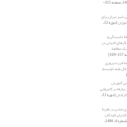
[دوره 12، شماره 1، 1400، صفحه 315-
ی شهر تهران برای
موزان
[دوره 12،
ۀ دلبستگی و
گرهای التهابی در
یک مطالعۀ
مة فرزندپروری
ختلال طیف اوتیسم
شی آموزش
یازها بر کامروایی
ارکنان
[دوره 12،
ی مبتنی بر نظریۀ
دکنترلی کودکان
[دوره 12، شماره 4، 1400،