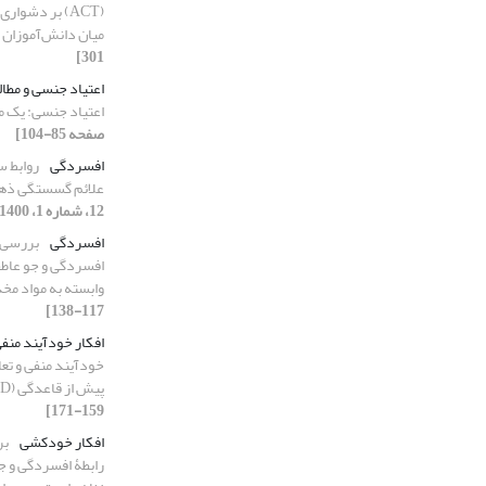
(ACT) بر دشوا
میان دانش‌آموزان
301]
اعتیاد جنسی و مطال
اعتیاد جنسی: یک م
صفحه 85-104]
افسردگی
روابط س
علائم گسستگی ذهن
12، شماره 1، 1400، صفحه 333-349]
افسردگی
بررسی ن
افسردگی و جو عاطف
وابسته به مواد مخ
117-138]
افکار خودآیند منف
خودآیند منفی و تعا
پیش از قاعدگی (PMDD)
159-171]
افکار خودکشی
بر
رابطۀ افسردگی و ج