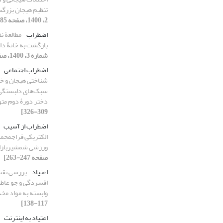
تنظیم هیجان بزرگسا
2، 1400، صفحه 185-209]
اضطراب
مطالعۀ ن
بازگشت به خانۀ دا
شماره 3، 1400، صفحه 37-57]
اضطراب اجتماعی
شناختی هیجان و خو
سبک‌های دلبستگی 
دختر دورۀ دوم م
309-326]
اضطراب از آسیب
الکتریکی فراجمجمه
ورزشی شمشیربازا
صفحه 247-263]
اعتیاد
بررسی نقش 
افسردگی و جو عاطف
وابسته به مواد مخ
117-138]
اعتیاد به اینترنت