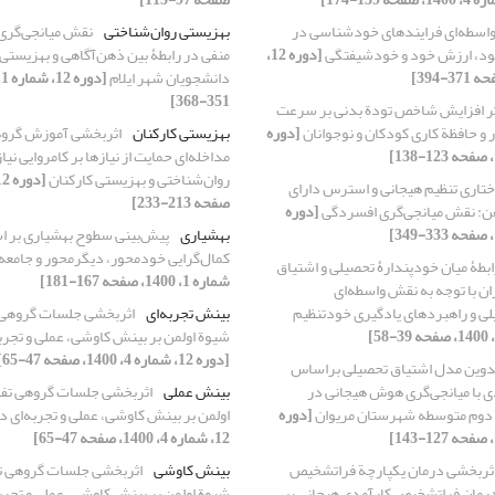
اسطه‌ای فرایندهای خودشناسی در
بهزیستی روان‌شناختی
نقش میانجی‌گری 
ود، ارزش خود و خودشیفتگی
[دوره 12،
منفی در رابطۀ بین ذهن‌آگاهی و بهزیستی
دانشجویان شهر ایلام
351-368]
ثر افزایش شاخص تودة بدنی بر سرعت
 و حافظة کاری کودکان و نوجوانان
[دوره
بهزیستی کارکنان
اثربخشی آموزش گروه
مداخله‌ای حمایت از نیازها بر کامروایی ن
روان‌شناختی و بهزیستی کارکنان
ختاری تنظیم هیجانی و استرس دارای
صفحه 213-233]
: نقش میانجی‌گری افسردگی
[دوره
بهشیاری
پیش‌بینی سطوح بهشیاری بر ا
کمال‌گرایی خودمحور، دیگرمحور و جامعه
ابطۀ میان خودپندارۀ تحصیلی و اشتیاق
شماره 1، 1400، صفحه 167-181]
ن با توجه به نقش واسطه‌ای
ی و راهبردهای یادگیری خودتنظیم
بینش تجربه‌ای
اثربخشی جلسات گروهی ت
شیوة اولمن بر بینش کاوشی، عملی و تجربه
[دوره 12، شماره 4، 1400، صفحه 47-65]
دوین مدل اشتیاق تحصیلی براساس
 با میانجی‌گری هوش هیجانی در
بینش عملی
اثربخشی جلسات گروهی تفسی
 دوم متوسطه شهرستان مریوان
[دوره
اولمن بر بینش کاوشی، عملی و تجربه‌ای د
12، شماره 4، 1400، صفحه 47-65]
اثربخشی درمان یکپارچة فراتشخیص
بینش کاوشی
اثربخشی جلسات گروهی تف
 درمان فراتشخیص کارآمدی هیجانی بر
شیوة اولمن بر بینش کاوشی، عملی و تجربه