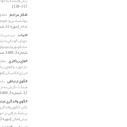
زنان وابسته به موا
117-138]
افکار مزاحم
تحلی
روانشناسی و علوم ت
افکار
[دوره 12، شماره 4، 1400، صفحه 139-174]
التهاب
بررسی رابط
دوران کودکی با نشا
سایکونوروایمونولو
شماره 3، 1400، صفحه 157-169]
القای ریاکاری
مقای
بازخورد و القای ری
انرژی الکتریکی
[دوره 12، شماره 2،
الگوی ارتباطی
راب
مبدأ با نگرش به از
12، شماره 3، 1400، صفحه 289-305]
الگوی والدگری مبتن
تأثیر الگوی والدگری
برنامۀ بارکلی بر خ
بیش‌فعالی
[دوره 12، شماره 4، 1400، صفحه 97-115]