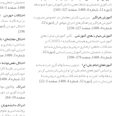
تحصیلی-شغلی و مها
تاب‌آوری تحصیلی و نشاط ذهنی دانش‌آموزان دورۀ متوسطه
1400، صفحه 1-16]
[دوره 12، شماره 4، 1400، صفحه 327-343]
اختلالات خوردن
ا
آموزش فراگیر
بررسی نگرش معلمان در خصوص ضرورت
بر تن‌انگاره، سبک 
آموزش فراگیر و راهکارهای اجرای موفق آن
[دوره 12،
اختلال خوردن
شماره 4، 1400، صفحه 227-250]
196]
آموزش مهارت‌های آموزشی
تأثیر آموزش مهارت‌های
اختلال مقابله‌ای/ ن
آموزشی، اجتماعی و هیجانی همکارانه (CASEL) بر
شناختی-رفتاری و د
مشکلات عاطفی-رفتاری درونی و برونی‌سازی‌شده و
اجرایی کودکان با اخ
عملکرد تحصیلی دانش‌آموزان پسر ابتدایی
[دوره 12،
شماره 3، 1400، صفحه 411-428]
شماره 4، 1400، صفحه 379-398]
اختلال نقص‌توجه/ب
آموزه‌های امام علی (ع)
تدوین بستۀ والدگری خردمندانه
مبتنی بر نظریۀ کارک
براساس آموزه‌های امام علی (ع) و ارزیابی اثربخشی آن بر
خودکنترلی کودکان 
رابطۀ والد-فرزند و علائم مشکلات رفتاری درونی‌شدۀ
12، شماره 4، 1400، صفحه 97-115]
فرزندان دختر
[دوره 12، شماره 4، 1400، صفحه 1-22]
ادراک
واکاوی عوا
فرزندآوری در دورۀ 
صفحه 59-84]
ادراک دانشجویان
روانشناسی و علوم ت
افکار
[دوره 12، شماره 4، 1400، صفحه 139-174]