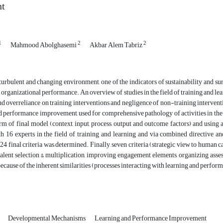
t
1
2
2
Mahmood Abolghasemi
Akbar Alem Tabriz
 turbulent and changing environment, one of the indicators of sustainability and s
 organizational performance. An overview of studies in the field of training and lear
nd overreliance on training interventions and negligence of non-training interventi
d performance improvement, used for comprehensive pathology of activities in th
rm of final model (context, input, process, output and outcome factors) and using
h 16 experts in the field of training and learning and via combined directive an
24 final criteria was determined. Finally, seven criteria (strategic view to human
lent selection & multiplication, improving engagement elements, organizing asse
because of the inherent similarities (processes interacting with learning and perf
Developmental Mechanisms
Learning and Performance Improvement