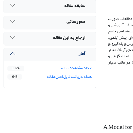
سابقه مقاله
ی مطالعات صورت
هم رسانی
اخلات آموزشی و
سیب‌شناسی جامع
ارجاع به این مقاله
ای، پیش‌آیندی،
عمیق نیمه ساختار یافته با 16 نفر از خبرگان حوزه‌ی آموزش و یادگیری و
استفاده از تکنیک تحلیل محتوای ترکیبی جهت‌دار و تلخیصی، 27 معیار اولیه‌ی الگو شناسایی گردید و سپس با استفاده از تکنیک دلفی فازی معیارها پالایش گردید که در نتیجه‌ی آن 24 معیار
آمار
استعدادگزینی و
در قالب معیار
تعداد مشاهده مقاله
1,124
تعداد دریافت فایل اصل مقاله
648
A Model for