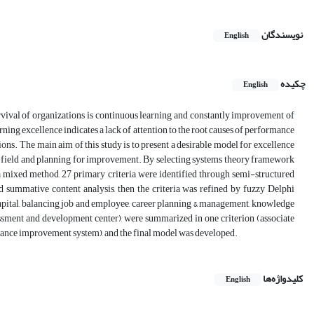
نویسندگان
English
چکیده
English
urvival of organizations is continuous learning and constantly improvement of
ning excellence indicates a lack of attention to the root causes of performance
ons. The main aim of this study is to present a desirable model for excellence
e field and planning for improvement. By selecting systems theory framework
 a mixed method, 27 primary criteria were identified through semi-structured
d summative content analysis, then the criteria was refined by fuzzy Delphi
 capital, balancing job and employee, career planning & management, knowledge
ssment and development center), were summarized in one criterion (associate
ormance improvement system), and the final model was developed.
کلیدواژه‌ها
English