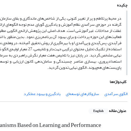
چکیده
در محیط پرتلاطم و پر از تغییر کنونی، یکی از شاخص‌های ماندگاری و بقای سازم
گرفته در حوزه‌ی سرآمدی نظام آموزش و یادگیری گویای عدم توجه الگوهای ارائه
غفلت از مداخلات غیرآموزشی است. هدف اصلی این پژوهش ارائه‌ی الگویی مطلوب
فعالیت‌های این حوزه پرداخت و برای بهبود آن برنامه‌ریزی نمود. بدین منظور با
نهایی مشخص گردید. در پایان نیز با تلخیص هفت معیار نگرش راهبردی به سرمایه
استعدادپروری، بهسازی عناصر چسبندگی و سامان‌دهی کانون ارزیابی و توسعه 
پای‌بست‌های هم‌پیوند، الگوی نهایی تدوین گردید.
کلیدواژه‌ها
الگوی سرآمدی
سازوکارهای توسعه‌ای
یادگیری و بهبود عملکرد
عنوان مقاله
English
anisms Based on Learning and Performance