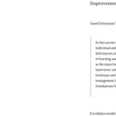
Improvemen
Saeed Soleymani
In the current
individual and
deficiencies a
of learning an
as the main fo
interviews wit
technique and 
management, ta
foundations), 
Excellence model