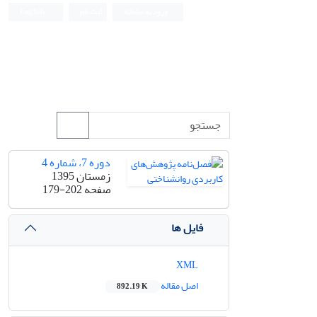
ورود به سامانه
ثبت نام
English
دوره 7، شماره 4
زمستان 1395
صفحه
179-202
فایل ها
XML
اصل مقاله
892.19 K