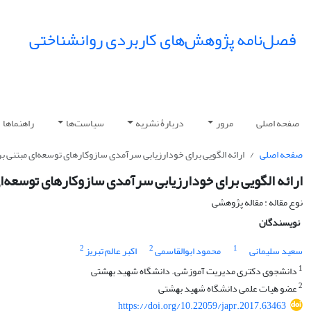
فصل‌نامه پژوهش‌های کاربردی روانشناختی
صفحه اصلی
مرور
دربارۀ نشریه
سیاست‌ها
راهنماها
صفحه اصلی
ارائه الگویی برای خودارزیابی سرآمدی سازوکارهای توسعه‌ای مبتنی بر
ارائه الگویی برای خودارزیابی سرآمدی سازوکارهای توسعه‌ای
نوع مقاله : مقاله پژوهشی
نویسندگان
2
2
1
سعید سلیمانی
ﻣﺤﻤﻮد اﺑﻮاﻟﻘﺎﺳﻤﯽ
اﮐﺒﺮ ﻋﺎﻟﻢ ﺗﺒﺮﯾز
1
داﻧﺸﺠﻮی دﮐﺘﺮی ﻣﺪﯾﺮﯾﺖ آﻣﻮزﺷﯽ. داﻧﺸﮕﺎه ﺷﻬﯿﺪ ﺑﻬﺸﺘﯽ
2
ﻋﻀﻮ ﻫﯿﺎت ﻋﻠﻤﯽ داﻧﺸﮕﺎه ﺷﻬﯿﺪ ﺑﻬﺸﺘﯽ
https://doi.org/10.22059/japr.2017.63463