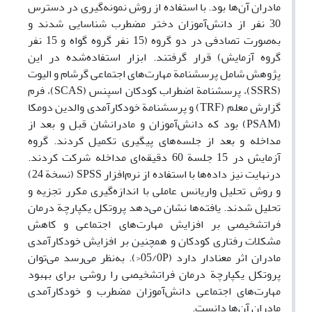
مادران‌ آن‌ها بود. با استفاده از روش نمونه‌گیری در دسترس
30 نفر از دانش‌آموزان دختر مضطرب شناسایی شدند و
به‌صورت تصادفی در دو گروه (15 نفر گروه گواه و 15 نفر
گروه آزمایش) قرار گرفتند. ابزار استفاده‌شده در این
پژوهش شامل پرسشنامة مهارت‌های اجتماعی گرشام و الیوت
(SSRS)، پرسشنامة اضطراب کودکان اسپنس (SCAS)،‌ فرم
گزارش معلم (TRF) و پرسشنامة خودکارآمدی والدین دومکا
(PSAM) بود که دانش‌آموزان و مادرانشان قبل و بعد از
مداخله و بعد از جلسه‌های پیگیری تکمیل کردند. گروه
آزمایش در 15 جلسة 60 دقیقه‌ای مداخله شرکت کردند.
درنهایت نیز داده‌ها با استفاده از نرم‌افزار SPSS (نسخة 24)
و روش تحلیل واریانس عاملی با اندازه‌گیری مکرر تجزیه و
تحلیل شدند. یافته‌ها نشان می‌دهد پروتکل یکپارچة درمان
فراتشخیصی بر افزایش مهارت‌های اجتماعی و کاهش
مشکلات رفتاری کودکان و همچنین بر افزایش خودکارآمدی
مادران اثر معنادار دارد (05/0P<). به‌نظر می‌رسد می‌توان
پروتکل یکپارچة درمان فراتشخیصی را روشی برای بهبود
مهارت‌های اجتماعی دانش‌آموزان مضطرب و خودکارآمدی
مادران آن‌ها دانست.