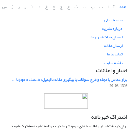
همه
آ
ا
ب
پ
ت
ث
ج
چ
ح
خ
د
ذ
ر
ز
ژ
س
صفحه اصلی
درباره نشریه
اعضای هیات تحریریه
ارسال مقاله
تماس با ما
نقشه سایت
اخبار و اعلانات
برای تماس با مجله و طرح سوالات یا پیگیری مقاله با ایمیل: japr@ut.ac.ir با ...
1398-03-20
اشتراک خبرنامه
برای دریافت اخبار و اطلاعیه های مهم نشریه در خبرنامه نشریه مشترک شوید.