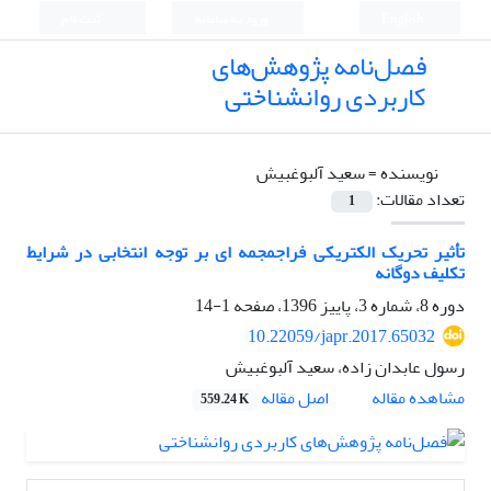
English
ورود به سامانه
ثبت نام
فصل‌نامه پژوهش‌های
کاربردی روانشناختی
نویسنده =
سعید آلبوغبیش
تعداد مقالات:
1
تأثیر تحریک الکتریکی فراجمجمه ای بر توجه انتخابی در شرایط
تکلیف دوگانه
دوره 8، شماره 3، پاییز 1396، صفحه
1-14
10.22059/japr.2017.65032
رسول عابدان زاده، سعید آلبوغبیش
اصل مقاله
مشاهده مقاله
559.24 K