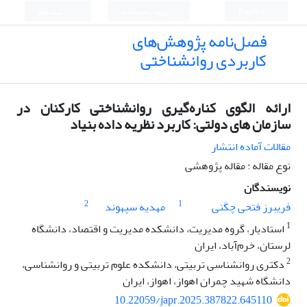
English
ورود به سامانه
ثبت نام
فصل‌نامه پژوهش‌های
کاربردی روانشناختی
ارائه الگوی کناره‌گیری روانشناختی کارکنان در
سازمان های دولتی: کاربرد نظریه داده بنیاد
مقالات آماده انتشار
نوع مقاله : مقاله پژوهشی
نویسندگان
2
1
فریبرز فتحی چگنی
مهدیه سپهوند
1
استادیار، گروه مدیریت، دانشکده مدیریت و اقتصاد، دانشگاه
لرستان، خرم‌آباد، ایران
2
دکتری روانشناسی تربیتی، دانشکده علوم تربیتی و روانشناسی،
دانشگاه شهید چمران اهواز، اهواز، ایران
10.22059/japr.2025.387822.645110