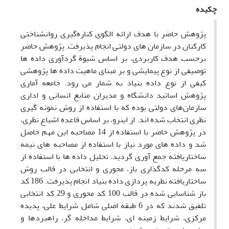
چکیده
پژوهش حاضر با هدف ارائه الگوی کناره‌گیری روانشناختی
کارکنان در سازمان های دولتی انجام پذیرفت. پژوهش حاضر
برحسب هدف کاربردی، بر اساس شیوة گردآوری داده ها
توصیفی از نوع پیمایشی و بر مبنای ماهیت داده ها پژوهشی
کیفی از نوع داده بنیاد به شمار می رود. جامعه آماری
پژوهش اساتید دانشگاه و مدیران منابع انسانی و اداری
سازمان‌های دولتی بوده که با استفاده از روش نمونه گیری
نظری انتخاب شده اند. از اینرو، بر اساس قاعده اشباع نظری،
در پژوهش حاضر با استفاده از 14 مصاحبه این مهم حاصل
شد و داده های مورد نیاز با استفاده از مصاحبه های نیمه
ساختاریافته جمع آوری گردید. تحلیل داده ها با استفاده از
سه مرحله کدگذاری باز، محوری و انتخابی در قالب روش
ساختاریافته نظریه پردازی داده بنیاد انجام پذیرفت. 186 کد
باز شناسایی شده در قالب 100 کد محوری و 29 کد انتخابی
تلفیق شدند که در 6 طبقه اصلی شامل شرایط علی، پدیده
مرکزی، شرایط زمینه ای، شرایط مداخله گر، راهبردها و