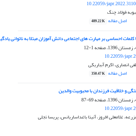
10.22059/japr.2022.311
بوبه فولاد چنگ
اصل مقاله
489.22 K
 کلمات احساسی بر مهارت های اجتماعی دانش آموزان مبتلا به ناتوانی یادگی
1-12
10.22059/japr.
فی انصاری، اکرم آبباریکی
اصل مقاله
350.47 K
گی و خلاقیت فرزندان با محبوبیت والدین
69-87
10.22059/japr.
رعه، غلامعلی افروز، آنیتا باغداساریانس، پریسا تجلی