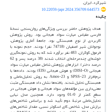
شهرکرد، ایران.
10.22059/japr.2024.356709.644573
چکیده
هدف پژوهش حاضر بررسی ویژگی‌های روان‌سنجی نسخۀ
فارسی مقیاس مهارت سواد هیجانی بود. روش پژوهش
کاربردی از نوع همبستگی بود. جامعۀ آماری پژوهش،
نوجوانان شهر اصفهان (74718 نفر) بودند. حجم نمونه با
فرمول کوکران، 483 نفر برآورد شد که به روش نمونه‌گیری
خوشه‌ای چندمرحله‌ای انتخاب شدند (38 درصد پسر و 62
درصد دختر). ابزارهای پژوهش شامل مقیاس مهارت سواد
هیجانی (DISI-O) و هوش هیجانی (EIS) بودند. داده‌ها با
نرم‌افزار SPSS-23 و Amos-23 به روش تحلیل‌عاملی و
همبستگی تحلیل شدند. یافته‌ها نشان داد همبستگی مثبت
معنی‌داری بین مؤلفه‌های سواد هیجانی و هوش هیجانی در
سطح کمتر از 01/0 وجود دارد. همچنین مدل نهایی
تحلیل‌عاملی مرتبۀ دوم تأیید شد و براساس شاخص‌های
برازش مدل، شاخص کای اسکوئر نسبی، مقدار شاخص‌های