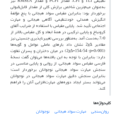
تطبیقی TLI و CFI، مقدار PCFI و مقدار RMSEA نیز
به‌عنوان مهم‌ترین شاخص برازش کلی از مقدار قابل‌قبولی
برخوردار بود؛ بنابراین مقیاس سواد هیجانی با پنج مؤلفۀ
انگیزش، همدلی، خودتنظیمی، آگاهی هیجانی و مهارت
اجتماعی تأیید شد. پایایی مقیاس با استفاده از ضرایب آلفای
کرونباخ و پایایی ترکیبی در همۀ ابعاد و کل مقیاس بالاتر از
7/0 به‌دست آمد. به‌منظور بررسی تغییرناپذیری جنسیتی نیز
مقادیر ∆2χ نشان داد بارهای عاملی عوامل و گویه‌ها
(0/001=p؛ 154/54=∆2χ) در میان دختران و پسران تفاوت
دارد؛ بنابراین با توجه به این یافته‌ها می‌توان گفت نسخۀ
فارسی مقیاس سواد هیجانی، از روایی و پایایی مناسبی در
سنجش مهارت سواد هیجانی نوجوانان برخوردار است؛
بنابراین سنجش دقیق مهارت سواد هیجانی در نوجوانان
می‌تواند بستر ایجاد دوره‌های مهارت‌افزایی آنان را فراهم
کند.
کلیدواژه‌ها
روان‌سنجی
مهارت سواد هیجانی
نوجوانان