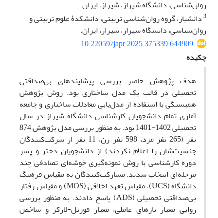
روان‌شناسی، دانشگاه شیراز، شیراز، ایران.
3
دانشیار، گروه روان‌شناسی تربیتی، دانشکدۀ علوم تربیتی و
روان‌شناسی، دانشگاه شیراز، شیراز، ایران.
10.22059/japr.2025.375339.644909
چکیده
هدف پژوهش حاضر بررسی پیشایندهای بی‌صداقتی
تحصیلی در قالب یک مدل ساختاری بود. روش پژوهش
همبستگی با استفاده از مدل‌یابی معادلات ساختاری و جامعه
آماری تمام دانشجویان کارشناسی دانشگاه شیراز در سال
تحصیلی 1402-1401 بود. به منظور بررسی مدل پژوهش 874
نفر (265 نفر مرد، 598 نفر زن، 11 نفر از شرکت‌کنندگان
جنسیت‌شان را اعلام نکردند) از دانشجویان دختر و پسر
دوره کارشناسی با روش نمونه‌گیری خوشه‌ای تصادفی چند
مرحله‌ای انتخاب شدند. مشارکت‌کنندگان به مقیاس فرهنگ
دانشگاه (UCS)، مقیاس تعهد اخلاقی (MOS) و مقیاس رفتار
بی‌صداقتی تحصیلی (ADS) پاسخ دادند. به منظور بررسی
روایی معیار بارهای عاملی، معیار فورنل-لارکر و شاخص