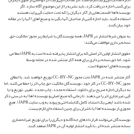
برای کسب اجازه دریافت کرد، باید نشریه را از این موضوع آگاه سازد. اگر
نویسنده(ها) قسمت‌هایی از آثار دیگران را که تحت حمایت کپی‌رایت هستند
استفاده کنند، باید اجازه کتبی از صاحبان آنها بگیرند و منبع(های) آنها را در مقاله
خود بیان کنند.
به عنوان شرط انتشار در JAPR، همه نویسندگان با شرایط زیر مجوز/مالکیت حق
نسخه‌برداری موافقت می‌کنند:
حقوق انتشار اولین اثر اصلی که برای انتشار پذیرفته شده است به JAPR اعطا می
شود، اما حق نسخه برداری برای همه آثار منتشر شده در مجله توسط
نویسنده(های) محفوظ است.
آثار منتشر شده در JAPR تحت مجوز CC-BY-NC توزیع خواهند شد. با اعطای
مجوز CC-BY-NC در کار خود، نویسندگان مالکیت حق چاپ اثر را حفظ می کنند، اما
به دیگران اجازه صریح برای دانلود، استفاده مجدد، چاپ مجدد، تغییر، توزیع و/یا
کپی غیرتجاری اثر را می دهند. تا زمانی که منبع اصلی و نویسنده (ها) به درستی ذکر
شده باشد (یعنی یک استناد کامل کتابشناختی و پیوند به وب سایت JAPR). هیچ
مجوزی از نویسنده (ها) یا ناشران برای چنین استفاده ای لازم نیست.
نویسندگان می‌توانند قراردادهای جداگانه و دیگری را برای توزیع غیرانحصاری
نسخه منتشر شده اثر، با تأیید انتشار اولیه آن در JAPR منعقد کنند.