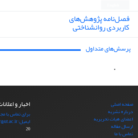
English
فصل‌نامه پژوهش‌های
کاربردی روانشناختی
پرسش‌های متداول
"
اخبار و اعلانا
صفحه اصلی
درباره نشریه
برای تماس با مجل
اعضای هیات تحریریه
ایمیل: japr@ut.ac.ir با ما در ارتباط باشید.
ارسال مقاله
20
تماس با ما