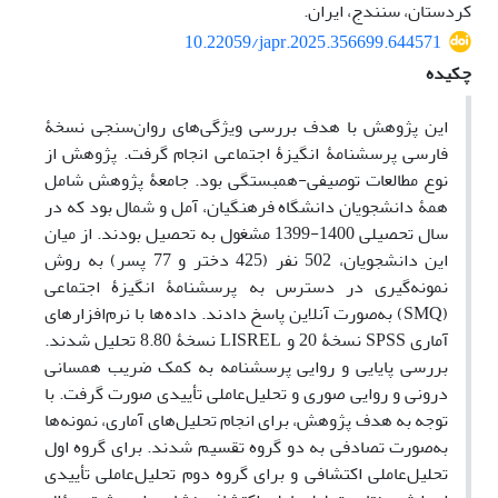
کردستان، سنندج، ایران.
10.22059/japr.2025.356699.644571
چکیده
این پژوهش با هدف بررسی ویژگی‌های روان‌سنجی نسخۀ
فارسی پرسشنامۀ انگیزۀ اجتماعی انجام گرفت. پژوهش از
نوع مطالعات توصیفی-همبستگی بود. جامعۀ پژوهش شامل
همۀ دانشجویان دانشگاه فرهنگیان، آمل و شمال بود که در
سال تحصیلی 1400-1399 مشغول به تحصیل بودند. از میان
این دانشجویان، 502 نفر (425 دختر و 77 پسر) به روش
نمونه‌گیری در دسترس به پرسشنامۀ انگیزۀ اجتماعی
(SMQ) به‌صورت آنلاین پاسخ دادند. داده‌ها با نرم‌افزارهای
آماری SPSS نسخۀ 20 و LISREL نسخۀ 8.80 تحلیل شدند.
بررسی پایایی و روایی پرسشنامه به کمک ضریب همسانی
درونی و روایی صوری و تحلیل‌عاملی تأییدی صورت گرفت. با
توجه به هدف پژوهش، برای انجام تحلیل‌های آماری، نمونه‌ها
به‌صورت تصادفی به دو گروه تقسیم شدند. برای گروه اول
تحلیل‌عاملی اکتشافی و برای گروه دوم تحلیل‌عاملی تأییدی