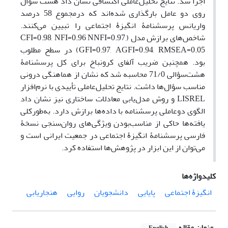
اجرا شد. نتایج تحلیل‌عاملی اکتشافی نشان داد هشت سؤال
روی دو عامل بارگذاری شده‌اند که درمجموع 58 درصد
واریانس پرسشنامۀ انگیزۀ اجتماعی را تبیین می‌کنند.
شاخص‌های برازش مدل (CFI=0.98, NFI=0.96 NNFI=0.97,
GFI=0.97, AGFI=0.94, RMSEA=0.05) در سطح مطلوب
بود. همچنین ضریب آلفای کرونباخ برای کل پرسشنامۀ
هشت‌سؤالی 71/0 محاسبه شد که نشان از هماهنگی درونی
مناسب سؤال‌ها داشت. نتایج تحلیل‌عاملی تأییدی با نرم‌افزار
LISREL و روش مدل‌یابی معادلات ساختاری نیز نشان داد
الگوی دوعاملی پرسشنامه با داده‌ها برازش دارد. به‌طورکلی
یافته‌ها حاکی از مناسب‌بودن ویژگی‌های روان‌سنجی نسخۀ
فارسی پرسشنامۀ انگیزۀ اجتماعی در جمعیت ایرانی است و
می‌توان از این ابزار در پژوهش‌ها استفاده کرد.
کلیدواژه‌ها
انگیزۀ اجتماعی
پایایی
دانشجویان
روایی
هنجاریابی
عنوان مقاله