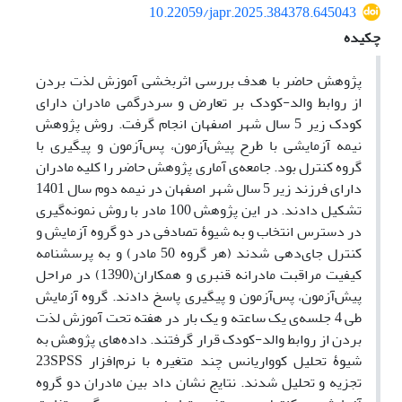
10.22059/japr.2025.384378.645043
چکیده
پژوهش حاضر با هدف بررسی اثربخشی آموزش لذت بردن
از روابط والد-کودک بر تعارض و سردرگمی مادران دارای
کودک زیر 5 سال شهر اصفهان انجام گرفت. روش پژوهش
نیمه آزمایشی با طرح پیش‌آزمون، پس‌آزمون و پیگیری با
گروه کنترل بود. جامعه‌ی آماری پژوهش حاضر را کلیه مادران
دارای فرزند زیر 5 سال شهر اصفهان در نیمه دوم سال 1401
تشکیل دادند. در این پژوهش 100 مادر با روش نمونه‌گیری
در دسترس انتخاب و به شیوۀ تصادفی در دو گروه آزمایش و
کنترل جای‌دهی شدند (هر گروه 50 مادر) و به پرسشنامه‌
کیفیت مراقبت مادرانه قنبری و همکاران(1390) در مراحل
پیش‌آزمون، پس‌آزمون و پیگیری پاسخ دادند. گروه آزمایش
طی 4 جلسه‌ی یک ساعته و یک بار در هفته تحت آموزش لذت
بردن از روابط والد-کودک قرار گرفتند. داده‌های پژوهش به
شیوۀ تحلیل کوواریانس چند متغیره با نرم‌افزار 23SPSS
تجزیه و تحلیل شدند. نتایج نشان داد بین مادران دو گروه