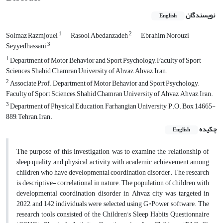
نویسندگان
English
1
2
Solmaz Razmjouei
Rasool Abedanzadeh
Ebrahim Norouzi
3
Seyyedhassani
1
Department of Motor Behavior and Sport Psychology, Faculty of Sport
Sciences, Shahid Chamran University of Ahvaz, Ahvaz, Iran.
2
Associate Prof. Department of Motor Behavior and Sport Psychology,
Faculty of Sport Sciences, Shahid Chamran University of Ahvaz, Ahvaz, Iran.
3
Department of Physical Education, Farhangian University, P.O. Box 14665-
889, Tehran, Iran.
چکیده
English
The purpose of this investigation was to examine the relationship of
sleep quality and physical activity with academic achievement among
children who have developmental coordination disorder. The research
is descriptive- correlational in nature. The population of children with
developmental coordination disorder in Ahvaz city was targeted in
2022, and 142 individuals were selected using G*Power software. The
research tools consisted of the Children’s Sleep Habits Questionnaire