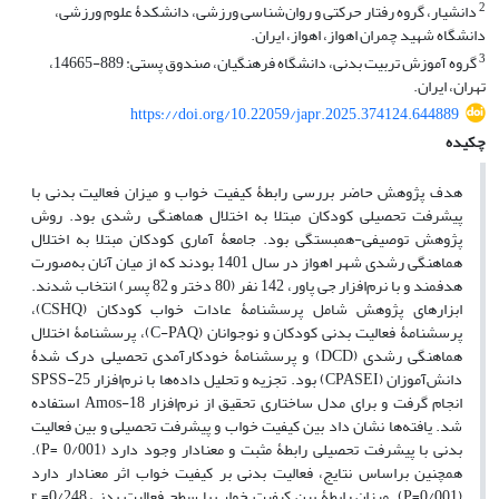
2
دانشیار، گروه رفتار حرکتی و روان‌شناسی ورزشی، دانشکدۀ علوم ورزشی،
دانشگاه شهید چمران اهواز، اهواز، ایران.
3
گروه آموزش تربیت بدنی، دانشگاه فرهنگیان، صندوق پستی: 889-14665،
تهران، ایران.
https://doi.org/10.22059/japr.2025.374124.644889
چکیده
هدف پژوهش حاضر بررسی رابطۀ کیفیت خواب و میزان فعالیت بدنی با
پیشرفت تحصیلی کودکان مبتلا به اختلال هماهنگی رشدی بود. روش
پژوهش توصیفی-همبستگی بود. جامعۀ آماری کودکان مبتلا به اختلال
هماهنگی رشدی شهر اهواز در سال 1401 بودند که از میان آنان به‌صورت
هدفمند و با نرم‌افزار جی پاور، 142 نفر (80 دختر و 82 پسر) انتخاب شدند.
ابزارهای پژوهش شامل پرسشنامۀ عادات خواب کودکان (CSHQ)،
پرسشنامۀ فعالیت بدنی کودکان و نوجوانان (C-PAQ)، پرسشنامۀ اختلال
هماهنگی رشدی (DCD) و پرسشنامۀ خودکارآمدی تحصیلی درک شدۀ
دانش‌آموزان (CPASEI) بود. تجزیه و تحلیل داده‌ها با نرم‌افزار SPSS-25
انجام گرفت و برای مدل ساختاری تحقیق از نرم‌افزار Amos-18 استفاده
شد. یافته‌ها نشان داد بین کیفیت خواب و پیشرفت تحصیلی و بین فعالیت
بدنی با پیشرفت تحصیلی رابطۀ مثبت و معنادار وجود دارد (0/001 =P).
همچنین براساس نتایج، فعالیت بدنی بر کیفیت خواب اثر معنادار دارد
(0/001=P). میزان رابطۀ بین کیفیت خواب با سطح فعالیت بدنی 0/248= r