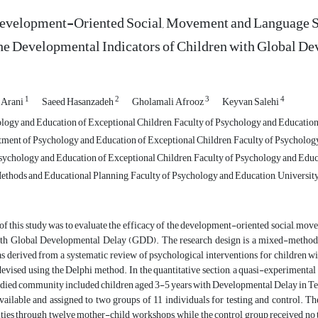
evelopment-Oriented Social, Movement and Language Ski
he Developmental Indicators of Children with Global D
1
2
3
4
 Arani
Saeed Hasanzadeh
Gholamali Afrooz
Keyvan Salehi
logy and Education of Exceptional Children, Faculty of Psychology and Education, 
tment of Psychology and Education of Exceptional Children, Faculty of Psychology 
ychology and Education of Exceptional Children, Faculty of Psychology and Educat
thods and Educational Planning, Faculty of Psychology and Education, University 
of this study was to evaluate the efficacy of the development-oriented social, mo
ith Global Developmental Delay (GDD). The research design is a mixed-methods 
 derived from a systematic review of psychological interventions for children w
vised using the Delphi method. In the quantitative section, a quasi-experimental s
died community included children aged 3-5 years with Developmental Delay in Teh
available and assigned to two groups of 11 individuals for testing and control. T
ities through twelve mother-child workshops, while the control group received no 