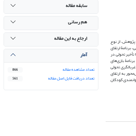
سابقه مقاله
هم رسانی
ارجاع به این مقاله
 پژوهش، از نوع
 برنامۀ ارتقای
آمار
د شبه‌آزمایشی با طرح پیش‌آزمون-پس‌آزمون با گروه گواه استفاده شد. جامعۀ آماری شامل کودکان 5-3 سال با تأخیر تحولی در
ی آزمایش و گواه قرار داده شدند. برنامۀ بازی‌های
 پرسشنامۀ غربالگری تحولی
تعداد مشاهده مقاله
866
داد برنامۀ بازی‌های تحول‌محور به ارتقای
تعداد دریافت فایل اصل مقاله
وانمندی کودکان
561