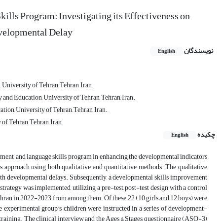
lls Program: Investigating its Effectiveness on
evelopmental Delay
نویسندگان
English
University of Tehran, Tehran, Iran.
and Education, University of Tehran, Tehran, Iran.
ion, University of Tehran, Tehran, Iran.
of Tehran, Tehran, Iran.
چکیده
English
vement, and language skills program in enhancing the developmental indicators
approach using both qualitative and quantitative methods. The qualitative
ith developmental delays. Subsequently, a developmental skills improvement
trategy was implemented, utilizing a pre-test, post-test design with a control
ran in 2022-2023, from among them. Of these, 22 (10 girls and 12 boys) were
he experimental group’s children were instructed in a series of development-
training. The clinical interview and the Ages & Stages questionnaire (ASQ-3)