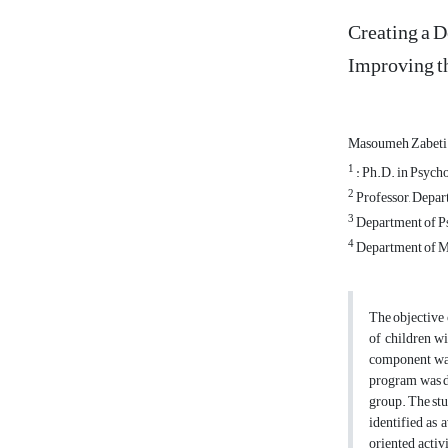
Creating a D
Improving t
Masoumeh Zabeti
1
: Ph.D. in Psycho
2
Professor, Depar
3
Department of Ps
4
Department of Me
The objective 
of children w
component was
program was de
group. The stu
identified as 
oriented activ