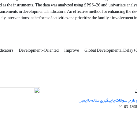
 as the instruments. The data was analyzed using SPSS-26 and univariate analys
hancements in developmental indicators. An effective method for enhancing the deve
ly interventions in the form of activities and prioritize the family’s involvement 
dicators
Development-Oriented
Improve
Global Developmental Delay 
ت
 طرح سوالات یا پیگیری مقاله با ایمیل:
1398-03-20