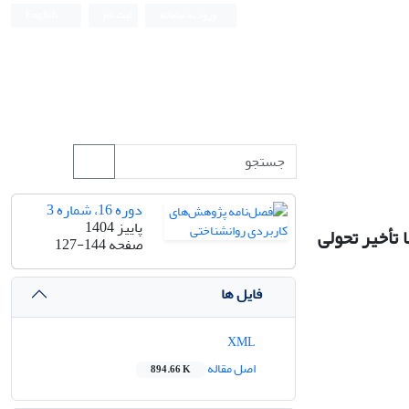
ورود به سامانه
ثبت نام
English
دوره 16، شماره 3
پاییز 1404
 تأخیر تحولی
صفحه
127-144
فایل ها
XML
اصل مقاله
894.66 K