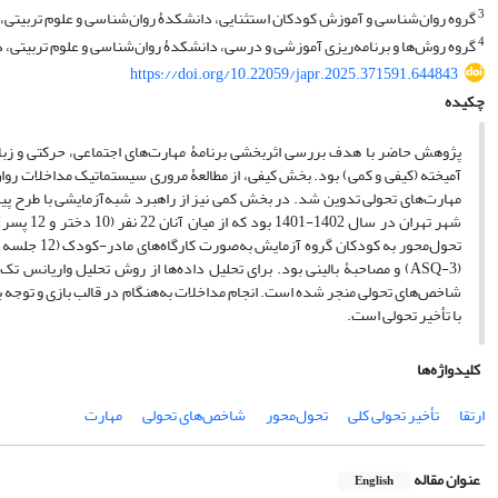
3
گروه روان‌شناسی و آموزش کودکان استثنایی، دانشکدۀ روان‌شناسی و علوم تربیتی، دا
4
گروه روش‌ها و برنامه‌ریزی آموزشی و درسی، دانشکدۀ روان‌شناسی و علوم تربیتی، دان
https://doi.org/10.22059/japr.2025.371591.644843
چکیده
پژوهش حاضر با هدف بررسی اثربخشی برنامۀ مهارت‌های اجتماعی، حرکتی و زبانی
آمیخته (کیفی و کمی) بود. بخش کیفی، از مطالعۀ مروری سیستماتیک مداخلات روان‌
تحول‌محور ب
شاخص‌های تحولی منجر شده است. انجام مداخلات به‌هنگام در قالب بازی و توجه 
با تأخیر تحولی است.
کلیدواژه‌ها
ارتقا
تأخیر تحولی کلی
تحول‌محور
شاخص‌های تحولی
مهارت
عنوان مقاله
English