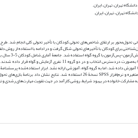
نشگاه تهران، تهران، ایران.
شگاه تهران، تهران، ایران.
 تحول‌محور بر ارتقای شاخص‌های تحولی کودکان با تأخیر تحولی کلی انجام شد. طرح
شناختی برای کودکان با تأخیرهای تحولی شکل گرفت و در ادامه با استفاده از روش دلفی،
مهارت‌های تحولی تدوین شد. در بخش کمی نیز از راهبر
شهر تهران در سال 1402-1401 بود که از میان آنان 22 نفر (10 دختر و 12 پسر) به‌صورت دردسترس انتخاب و در دو گروه 11 نفر
ه کودکان گروه آزمایش به‌صورت کارگاه‌های مادر-کودک (12 جلسه) آموزش داده شد، اما به گروه گواه، آموزشی ارائه نشد. ابزار استفاده‌شده
(ASQ-3) و مصاحبۀ بالینی بود. برای تحلیل داده‌ها از روش تحلیل واریانس تک‌متغیره و نرم‌افزار SPSS نسخۀ 26 استفاده شد. نتایج نشان 
به مشارکت خانواده در بهبود شرایط، روشی کارآمد در جهت تقویت مهارت‌های رشدی و ت