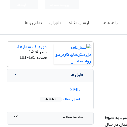
ورود به سامانه
ثبت نام
راهنماها
ارسال مقاله
داوران
تماس با ما
دوره 16، شماره 3
پاییز 1404
صفحه
181-195
فایل ها
XML
اصل مقاله
663.66 K
سابقه مقاله
ی، به شیوۀ
فهان در سال