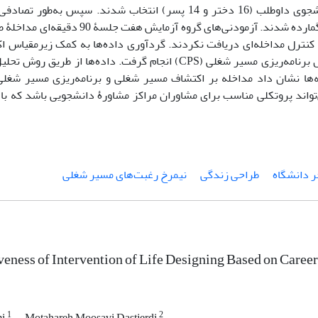
تحصیلی 1401-1402 بود و به شیوۀ نمونه‌گیری داوطلبانه 30 دانشجوی داوطلب (16 دختر و 14 پسر) انتخاب شدند.
آزمایش (هفت دختر و هشت پسر) و کنترل (نه دختر و شش پسر) گمارده شدند. آزمودنی‌ها
 کنترل مداخله‌ای دریافت نکردند. گردآوری داده‌ها به کمک زیرمقیاس 
شغلی در پرسشنامۀ ارزیابی وضعیت هویت شغلی (VISA) و مقیاس برنامه‌ریزی مسیر شغلی (CPS) انجام گرفت. داده‌
 با نرم‌افزار SPSS-25 تحلیل شد. یافته‌ها نشان داد مداخله بر اکتشاف مسیر شغلی و برنامه‌ریزی مسیر
تواند پروتکلی مناسب برای مشاوران مراکز مشاورۀ دانشجویی باشد که با 
ر دانشگاه
طراحی زندگی
نیمرخ رغبت‌های مسیر شغلی
veness of Intervention of Life Designing Based on Career
1
2