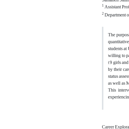
Samaneh Sali
1
Assistant Prof
2
Department of 
The purpose
quantitativ
students at
willing to 
(9 girls an
by their car
status asse
as well as 
This inter
experiencin
Career Explor