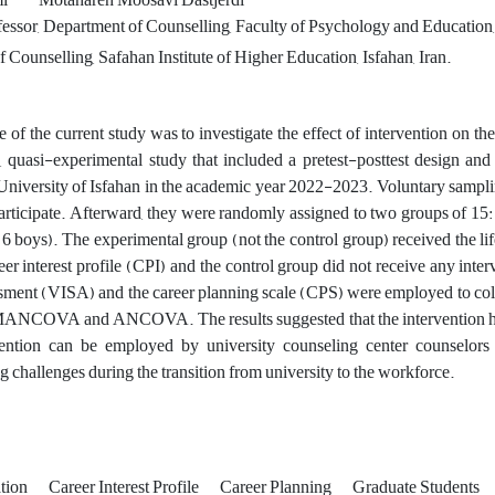
mi
Motahareh Moosavi Dastjerdi
essor, Department of Counselling, Faculty of Psychology and Education, 
Counselling, Safahan Institute of Higher Education, Isfahan, Iran.
 of the current study was to investigate the effect of intervention on th
e, quasi-experimental study that included a pretest-posttest design and 
 University of Isfahan in the academic year 2022-2023. Voluntary sampl
participate. Afterward, they were randomly assigned to two groups of 15:
d 6 boys). The experimental group (not the control group) received the li
eer interest profile (CPI) and the control group did not receive any inte
ssment (VISA) and the career planning scale (CPS) were employed to coll
MANCOVA and ANCOVA. The results suggested that the intervention has a
vention can be employed by university counseling center counselors
g challenges during the transition from university to the workforce.
ation
Career Interest Profile
Career Planning
Graduate Students