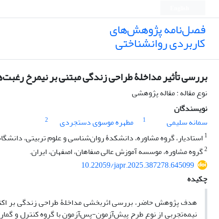
English
فصل‌نامه پژوهش‌های
کاربردی روانشناختی
بررسی تأثیر مداخلۀ طراحی زندگی مبتنی بر نیمرخ رغبت‌ه
نوع مقاله : مقاله پژوهشی
نویسندگان
2
1
سمانه سلیمی
مطهره موسوی دستجردی
1
استادیار، گروه مشاوره، دانشکدۀ روان‌شناسی و علوم تربیتی، دانشگاه ت
2
گروه مشاوره، موسسه آموزش عالی صفاهان، اصفهان، ایران.
10.22059/japr.2025.387278.645099
چکیده
هدف پژوهش حاضر، بررسی اثربخشی مداخلۀ طراحی زندگی بر اکتش
نیمه‌تجربی از نوع طرح پیش‌آزمون-پس‌آزمون با گروه کنترل و گم