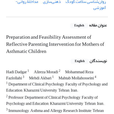
روان‌شناسی سلامت کودک
ذهنی‌سازی
مداخلۀ روانی-
آموزشی
عنوان مقاله
English
Preparation and Feasibility Assessment of
Reflective Parenting Intervention for Mothers of
Asthmatic Children
نویسندگان
English
1
2
Hadi Dadgar
Alireza Moradi
Mohammad Reza
3
1
4
Fazlollahi
Mehdi Akbari
Mahtab Mollahosseini
1
Department of Clinical Psychology, Faculty of Psychology and
Education, Kharazmi University, Tehran, Iran.
2
Professor, Department of Clinical Psychology, Faculty of
Psychology and Education, Kharazmi University, Tehran, Iran.
3
Immunology, Asthma and Allergy Research Institute, Tehran