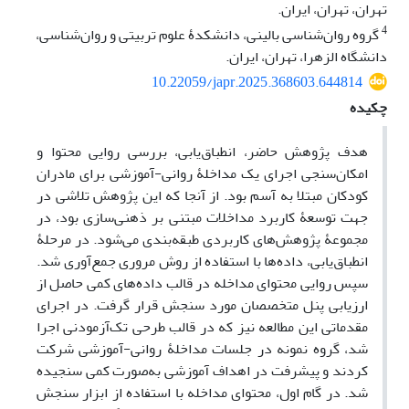
تهران، تهران، ایران.
4
گروه روان‌شناسی بالینی، دانشکدۀ علوم تربیتی و روان‌شناسی،
دانشگاه الزهرا، تهران، ایران.
10.22059/japr.2025.368603.644814
چکیده
هدف پژوهش حاضر، انطباق‌یابی، بررسی روایی محتوا و
امکان‌سنجی اجرای یک مداخلۀ روانی-آموزشی برای مادران
کودکان مبتلا به آسم بود. از آنجا که این پژوهش تلاشی در
جهت توسعۀ کاربرد مداخلات مبتنی بر ذهنی‌سازی بود، در
مجموعۀ پژوهش‌های کاربردی طبقه‌بندی می‌شود. در مرحلۀ
انطباق‌یابی، داده‌ها با استفاده از روش مروری جمع‌آوری شد.
سپس روایی محتوای مداخله در قالب داده‌های کمی حاصل از
ارزیابی پنل متخصصان مورد سنجش قرار گرفت. در اجرای
مقدماتی این مطالعه نیز که در قالب طرحی تک‌آزمودنی اجرا
شد، گروه نمونه در جلسات مداخلۀ روانی-آموزشی شرکت
کردند و پیشرفت در اهداف آموزشی به‌صورت کمی سنجیده
شد. در گام اول، محتوای مداخله با استفاده از ابزار سنجش