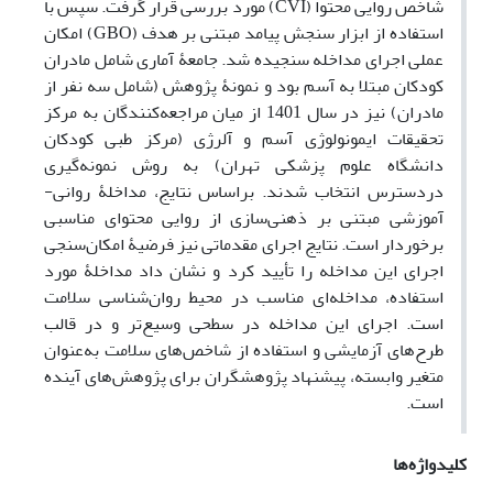
شاخص روایی محتوا (CVI) مورد بررسی قرار گرفت. سپس با
استفاده از ابزار سنجش پیامد مبتنی بر هدف (GBO) امکان
عملی اجرای مداخله سنجیده شد. جامعۀ آماری شامل مادران
کودکان مبتلا به آسم بود و نمونۀ پژوهش (شامل سه نفر از
مادران) نیز در سال 1401 از میان مراجعه‌کنندگان به مرکز
تحقیقات ایمونولوژی آسم و آلرژی (مرکز طبی کودکان
دانشگاه علوم پزشکی تهران) به روش نمونه‌گیری
دردسترس انتخاب شدند. براساس نتایج، مداخلۀ روانی-
آموزشی مبتنی بر ذهنی‌سازی از روایی محتوای مناسبی
برخوردار است. نتایج اجرای مقدماتی نیز فرضیۀ امکان‌سنجی
اجرای این مداخله را تأیید کرد و نشان داد مداخلۀ مورد
استفاده، مداخله‌ای مناسب در محیط روان‌شناسی سلامت
است. اجرای این مداخله در سطحی وسیع‌تر و در قالب
طرح‌های آزمایشی و استفاده از شاخص‌های سلامت به‌عنوان
متغیر وابسته، پیشنهاد پژوهشگران برای پژوهش‌های آینده
است.
کلیدواژه‌ها