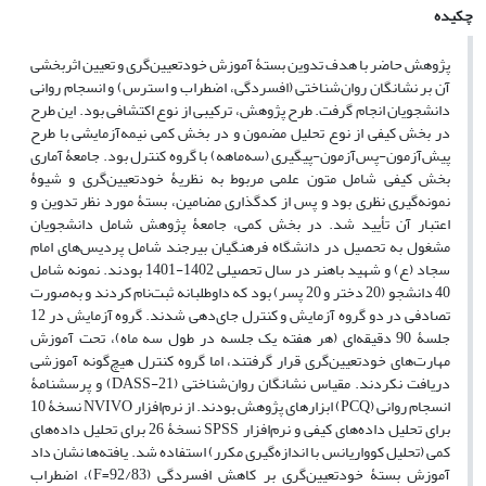
چکیده
پژوهش حاضر با هدف تدوین بستۀ آموزش خودتعیین‌گری و تعیین اثربخشی
آن بر نشانگان روان‌شناختی (افسردگی، اضطراب و استرس) و انسجام روانی
دانشجویان انجام گرفت. طرح پژوهش، ترکیبی از نوع اکتشافی بود. این طرح
در بخش کیفی از نوع تحلیل مضمون و در بخش کمی نیمه‌آزمایشی با طرح
پیش‌آزمون-پس‌آزمون-پیگیری (سه‌ماهه) با گروه کنترل بود. جامعۀ آماری
بخش کیفی شامل متون علمی مربوط به نظریۀ خودتعیین‌گری و شیوۀ
نمونه‌گیری نظری بود و پس از کدگذاری مضامین، بستۀ مورد نظر تدوین و
اعتبار آن تأیید شد. در بخش کمی، جامعۀ پژوهش شامل دانشجویان
مشغول به تحصیل در دانشگاه فرهنگیان بیرجند شامل پردیس‌های امام
سجاد (ع) و شهید باهنر در سال تحصیلی 1402-1401 بودند. نمونه شامل
40 دانشجو (20 دختر و 20 پسر) بود که داوطلبانه ثبت‌نام کردند و به‌صورت
تصادفی در دو گروه آزمایش و کنترل جای‌دهی شدند. گروه آزمایش در 12
جلسۀ 90 دقیقه‌ای (هر هفته یک جلسه در طول سه ماه)، تحت آموزش
مهارت‌های خودتعیین‌گری قرار گرفتند، اما گروه کنترل هیچ‌گونه آموزشی
دریافت نکردند. مقیاس نشانگان روان‌شناختی (DASS-21) و پرسشنامۀ
انسجام روانی (PCQ) ابزارهای پژوهش بودند. از نرم‌افزار NVIVO نسخۀ 10
برای تحلیل داده‌های کیفی و نرم‌افزار SPSS نسخۀ 26 برای تحلیل داده‌های
کمی (تحلیل کوواریانس با اندازه‌گیری مکرر) استفاده شد. یافته‌ها نشان داد
آموزش بستۀ خودتعیین‌گری بر کاهش افسردگی (92/83=F)، اضطراب