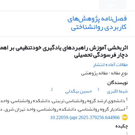
English
فصل‌نامه پژوهش‌های
کاربردی روانشناختی
اثربخشی آموزش راهبردهای یادگیری خودتنظیمی بر اهما
دچار فرسودگی تحصیلی
مقالات آماده انتشار
نوع مقاله : مقاله پژوهشی
نویسندگان
2
1
شیما اکبری
حسین بیگدلی
1
دانشجوی ارشد گروه روانشناسی تربیتی، دانشکده روانشناسی، واحد تهر
2
استادیار گروه روانشناسی، دانشکده روانشناسی، واحد تهران شرق، دانش
10.22059/japr.2025.379256.644966
چکیده