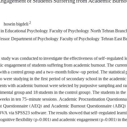
ngagement of Students Suffering from Academic Burno
2
hosein bigdeli
 in Educational Psychology, Faculty of Psychology, North Tehran Branch,
fessor, Department of Psychology, Faculty of Psychology, Tehran East Bra
study was conducted to investigate the effectiveness of self-regulated le
c engagement of students suffering from academic burnout. The current
 with a control group and a two-month follow-up period. The statistical 
 were studying in the first period of secondary school in the academic y
ents with academic burnout were selected by purposive sampling and ra
rimental group and 18 students in the control group). The students in the
weeks in ten 75-minute sessions. Academic Procrastination Questionna
 Questionnaire (AEQ) and Academic Burnout Questionnaire (ABQ) wer
 via SPSS23 software. The results showed that self-regulated learning 
cognitive flexibility (p<0.001) and academic engagement (p<0.001) in th