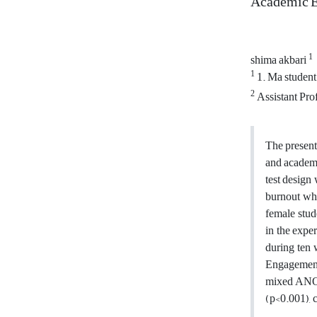
Academic E
1
shima akbari
1
1. Ma student
2
Assistant Pro
The present 
and academi
test design
burnout who
female stud
in the expe
during ten 
Engagement
mixed ANOVA
(p<0.001), 