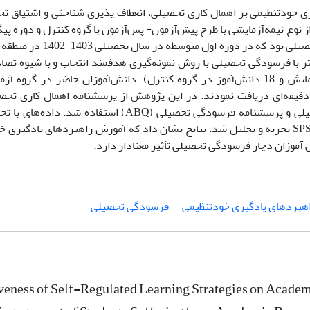
خودتنظیمی بر اهمال کاری تحصیلی، انعطاف پذیری شناختی و اشتیاق ت
نوع نیمه‌آزمایشی با طرح پیش‌آزمون- پس‌آزمون با گروه کنترل و دوره پی
. در این پژوهش تعداد 36 دانش‌آموز دختر با فرسودگی تحصیلی با روش نمونه‌گیری هدفمند انتخاب و با شیو
های آزمایش و کنترل جایدهی شدند (18 دانش‌آموز در گروه آزمایش و 18 دانش‌آموز در گروه کنترل). دانش‌آموزان حاضر
پرسشنامه انعطاف پذیری شناختی (CFQ)، پرسشنامه اشتیاق تحصیلی و پرسشنامه فرسودگی تحصیلی (ABQ)
آمیخته و آزمون تعقیبی بونفرونی با استفاده از نرم‌افزار آماری SPSS23 تجزیه و تحلیل شد. نتایج نشان داد که آموزش راهبردهای
آموزان دچار فرسودگی تحصیلی تأثیر معنادار دارد.
هبردهای یادگیری خودتنظیمی
فرسودگی تحصیلی
veness of Self-Regulated Learning Strategies on Academi