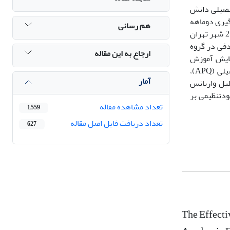
حصیلی دانش
گیری دوماهه
هم رسانی
بود. جامعه آماری پژوهش شامل دانش‌آموزان دختر با فرسودگی تحصیلی بود که در دوره اول متوسطه در سال تحصیلی 1403-1402 در منطقه 2 شهر تهران
ه تصادفی در گروه
ارجاع به این مقاله
 در گروه آزمایش آموزش
راهبردهای یادگیری خودتنظیمی را طی ده هفته در ده جلسه 75 دقیقه‌ای دریافت نمودند. در این پژوهش از پرسشنامه اهمال کاری تحصیلی (APQ)،
آمار
 استفاده شد. داده‌های با تحلیل واریانس
 یادگیری خودتنظیمی بر
تعداد مشاهده مقاله
1,559
تعداد دریافت فایل اصل مقاله
627
The Effecti