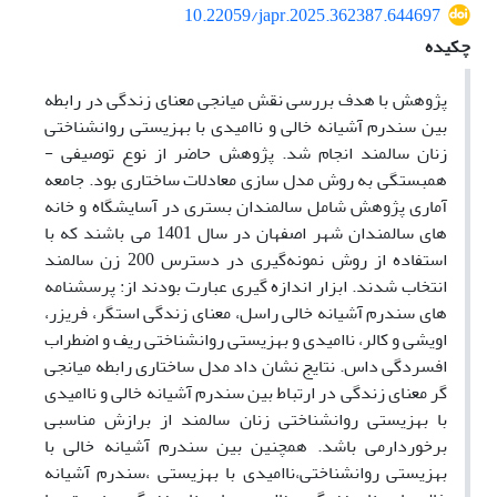
10.22059/japr.2025.362387.644697
چکیده
پژوهش با هدف بررسی نقش میانجی معنای زندگی در رابطه
بین سندرم آشیانه خالی و ناامیدی با بهزیستی روانشناختی
زنان سالمند انجام شد. پژوهش حاضر از نوع توصیفی -
همبستگی به روش مدل سازی معادلات ساختاری بود. جامعه
آماری پژوهش شامل سالمندان بستری در آسایشگاه و خانه
های سالمندان شهر اصفهان در سال 1401 می باشند که با
استفاده از روش نمونه‌گیری در دسترس 200 زن سالمند
انتخاب شدند. ابزار اندازه گیری عبارت بودند از: پرسشنامه
های سندرم آشیانه خالی راسل، معنای زندگی استگر، فریزر،
اویشی و کالر، ناامیدی و بهزیستی روانشناختی ریف و اضطراب
افسردگی داس. نتایج نشان داد مدل ساختاری رابطه میانجی
گر معنای زندگی در ارتباط بین سندرم آشیانه خالی و ناامیدی
با بهزیستی روانشناختی زنان سالمند از برازش مناسبی
برخوردارمی باشد. همچنین بین سندرم آشیانه خالی با
بهزیستی روانشناختی،ناامیدی با بهزیستی ،سندرم آشیانه