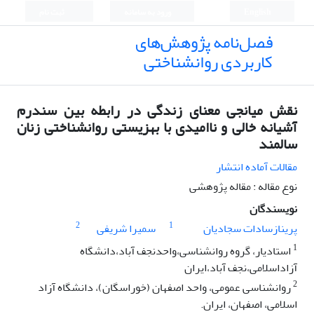
English
ورود به سامانه
ثبت نام
فصل‌نامه پژوهش‌های
کاربردی روانشناختی
نقش میانجی معنای زندگی در رابطه بین سندرم
آشیانه خالی و ناامیدی با بهزیستی روانشناختی زنان
سالمند
مقالات آماده انتشار
نوع مقاله : مقاله پژوهشی
نویسندگان
2
1
پرینازسادات سجادیان
سمیرا شریفی
1
استادیار، گروه روانشناسی،واحدنجف آباد،دانشگاه
آزاداسلامی،نجف آباد،ایران
2
روانشناسی عمومی، واحد اصفهان (خوراسگان)، دانشگاه آزاد
اسلامی، اصفهان، ایران.