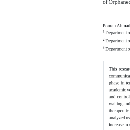
of Orphaned
Pouran Ahmad
1
Department of
2
Department of
3
Department of
This resear
communicati
phase in te
academic ye
and control
waiting and
therapeutic
analyzed us
increase in