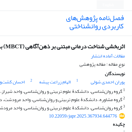
English
فصل‌نامه پژوهش‌های
کاربردی روانشناختی
اثربخشی شناخت درمانی مبتنی بر ذهن‌آگاهی (MBCT) بر تحمل پریشانی و مهارت‌های ارتباطی دختران بی‌سرپرست
مقالات آماده انتشار
نوع مقاله : مقاله پژوهشی
نویسندگان
2
1
پوران احمدی شولی
الهام زراعت پیشه
احسان کشت‌ور
1
گروه روان‌شناسی، دانشکدۀ علوم تربیتی و روان‌شناسی، واحد شیراز، دا
2
گروه مشاوره، دانشکدۀ علوم تربیتی و روان‌شناسی، واحد مرودشت، دا
3
گروه روان‌شناسی، دانشکدۀ علوم تربیتی و روان‌شناسی، واحد مرودشت
10.22059/japr.2025.367934.644776
چکیده