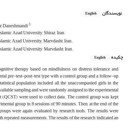
نویسندگان
English
3
z Daneshmandi
lamic Azad University, Shiraz, Iran.
lamic Azad University, Marvdasht, Iran.
slamic Azad University, Marvdasht, Iran.
چکیده
English
gnitive therapy based on mindfulness on distress tolerance and
tal pre-test-post-test type with a control group and a follow-up
atistical population included all the unaccompanied girls in the
available sampling and were randomly assigned to the experimental
t (QCST) were used to collect data. The control group was kept
mental group in 8 sessions of 90 minutes. Then, at the end of the
l groups were again evaluated by research tools. The results were
h repeated measurements. The results of the research indicated an