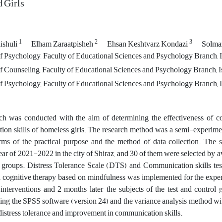
 Girls
1
2
3
ishuli
Elham Zaraatpisheh
Ehsan Keshtvarz Kondazi
Solma
 Psychology, Faculty of Educational Sciences and Psychology Branch, Is
 Counseling, Faculty of Educational Sciences and Psychology Branch, Is
 Psychology, Faculty of Educational Sciences and Psychology Branch, I
ch was conducted with the aim of determining the effectiveness of co
on skills of homeless girls. The research method was a semi-experimen
rms of the practical purpose and the method of data collection. The st
ar of 2021-2022 in the city of Shiraz, and 30 of them were selected by 
 groups. Distress Tolerance Scale (DTS) and Communication skills tes
 cognitive therapy based on mindfulness was implemented for the experi
 interventions and 2 months later, the subjects of the test and contro
ing the SPSS software (version 24) and the variance analysis method wit
 distress tolerance and improvement in communication skills.