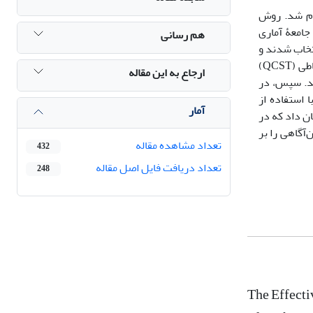
ام شد. روش
جامعۀ آماری
هم رسانی
نمونه‌گیری در دسترس انتخاب شدند و
به‌صورت تصادفی در گروه‌های آزمایش و گواه قرار گرفتند. برای جمع‌آوری اطلاعات از مقیاس تحمل‌پریشانی (DTS) و آزمون مهارت‌های ارتباطی (QCST)
ارجاع به این مقاله
لسۀ 90 دقیقه‌ای به اجرا گذاشته شد. سپس، در
 با استفاده از
آمار
نشان داد که در
آگاهی را بر
تعداد مشاهده مقاله
432
تعداد دریافت فایل اصل مقاله
248
The Effecti