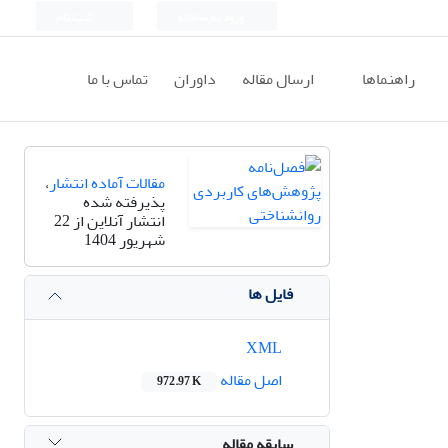
ورود به سامانه
ثبت نام
راهنماها
ارسال مقاله
داوران
تماس با ما
مقالات آماده انتشار
،
پذیرفته شده
انتشار آنلاین از 22
شهریور 1404
فایل ها
XML
اصل مقاله
972.97 K
سابقه مقاله