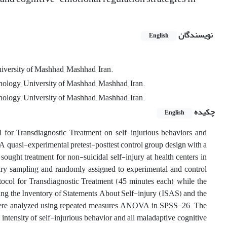
نویسندگان
English
iversity of Mashhad, Mashhad, Iran.
hology, University of Mashhad, Mashhad, Iran.
hology, University of Mashhad, Mashhad, Iran.
چکیده
English
l for Transdiagnostic Treatment on self-injurious behaviors and
. A quasi-experimental pretest-posttest control group design with a
ht treatment for non-suicidal self-injury at health centers in
ary sampling and randomly assigned to experimental and control
tocol for Transdiagnostic Treatment (45 minutes each), while the
sing the Inventory of Statements About Self-injury (ISAS) and the
ere analyzed using repeated measures ANOVA in SPSS-26. The
 intensity of self-injurious behavior and all maladaptive cognitive