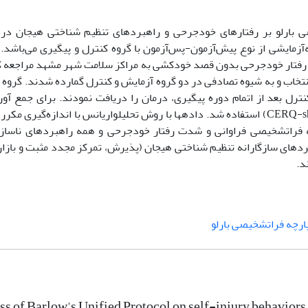
رلو بر رفتارهای ‌خودجرحی و راهبردهای تنظیم شناختی هیجان در ا
روش پژوهش فعلی نیمه‌آزمایشی از نوع پیش‌آزمون-پس‌آزمون با گروه کنترل و پیگیری می‌باش
اد (خانم) 18 تا 27 سال بود که در سال 1403 به دلیل رفتار خودجرحی بدون قصد خودکشی به مراکز سلامت شهر مشهد م
ه بود که با روش نمونه‎‌گیری داوطلبانه انتخاب و به شیوه تصادفی در دو گروه آزمایش و کنترل گمارده شدند
پرسشنامه‎ اظهارات خودجرحی (ISAS)و تنظیم شناختی هیجان (CERQ-short) 
‎‎ها نشان داد درمان یکپارچه فراتشخیصی فراوانی و شدت رفتار خودجرحی و همه راهبردهای ناس
های سازگارانه تنظیم شناختی هیجان (پذیرش، تمرکز مجدد مثبت و بازار
ارچه فراتشخیصی بارلو
ss of Barlow's Unified Protocol on self-injury behaviors