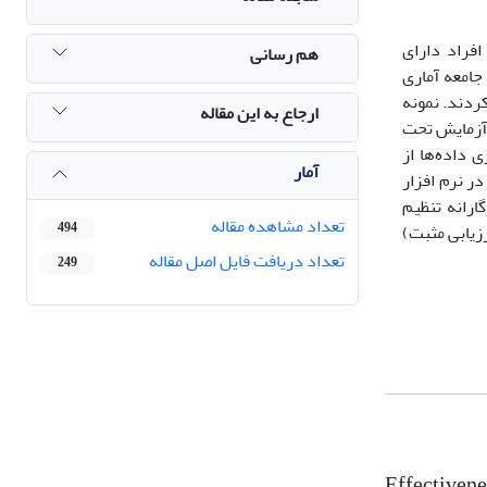
فراد دارای
هم رسانی
د. جامعه آماری
راجعه کردند. نمونه
ارجاع به این مقاله
. گروه آزمایش تحت
8 جلسه درمان یکپارچه فراتشخیصی فردی قرار گرفتند و گروه کنترل بعد از اتمام دوره پیگیری، درمان را دریافت نمودند. برای جمع آوری داده‌‎ها از
آمار
استفاده شد. داده‎ها با روش تحلیل‎واریانس با اندازه‎‎‌گیری مکرر در نرم افزار
ازگارانه تنظیم
تعداد مشاهده مقاله
494
زیابی مثبت)
تعداد دریافت فایل اصل مقاله
249
Effectivene