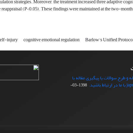
lation strategies. Moreover, the treatment increased three adaptive cogni
e reappraisal (P<0.05). These findings were maintained at the two-mont
elf-injury
cognitive emotional regulation
Barlow's Unified Protoco
ت
ه و طرح سوالات یا پیگیری مقاله با
1398-03-