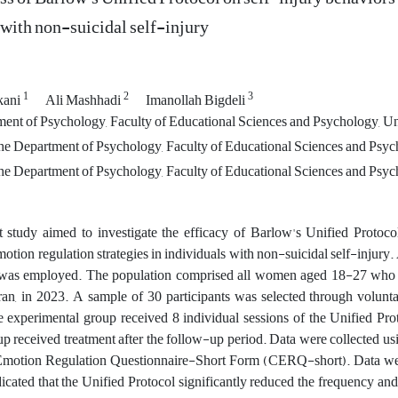
 with non-suicidal self-injury
1
2
3
kani
Ali Mashhadi
Imanollah Bigdeli
nt of Psychology, Faculty of Educational Sciences and Psychology, Un
the Department of Psychology, Faculty of Educational Sciences and Psyc
the Department of Psychology, Faculty of Educational Sciences and Psyc
 study aimed to investigate the efficacy of Barlow's Unified Protoco
motion regulation strategies in individuals with non-suicidal self-injury
as employed. The population comprised all women aged 18-27 who soug
an, in 2023. A sample of 30 participants was selected through volunt
 experimental group received 8 individual sessions of the Unified Pro
up received treatment after the follow-up period. Data were collected u
Emotion Regulation Questionnaire-Short Form (CERQ-short). Data w
dicated that the Unified Protocol significantly reduced the frequency and