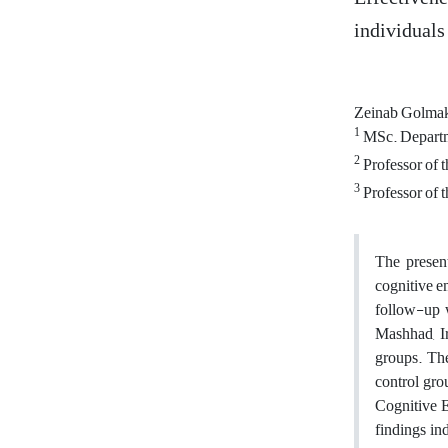
individuals
Zeinab Golma
1
MSc. Departme
2
Professor of 
3
Professor of 
The present
cognitive e
follow-up w
Mashhad, Ir
groups. The
control gro
Cognitive 
findings in