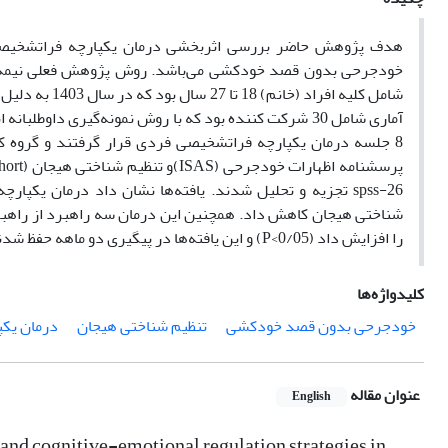
هدف پژوهش حاضر بررسی اثربخشی درمان یکپارچه فراتشخیصی با
خودجرحی بدون قصد خودکشی‎ می‌‎باشد. 
شامل کلیه افر
آماری شامل 30 شرکت کنند
spss-26 تجزیه و تحلیل شدند. یافته‌
شناختی هیجان کاهش داد. همچنین این درمان سه راهبرد از راهبرد
را افزایش داد (P<0/05) و این یافته‎‌‎‎‎ها در پیگیری دو ماهه حفظ شدند.
کلیدواژه‌ها
خودجرحی بدون قصد خودکشی
تنظیم شناختی هیجان
درمان یکپ
عنوان مقاله
English
 and cognitive-emotional regulation strategies in