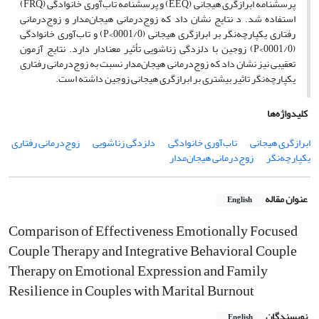
پرسشنامه ابرازگری هیجانی (EEQ) و پرسشنامه تاب‌آوری خانوادگی (FRQ)
استفاده شد. د نتایج نشان داد که زوج‌درمانی هیجان‌مدار و زوج‌درمانی
رفتاری یکپارچه‌نگر بر ابرازگری هیجانی (0001/0>P) و تاب‌آوری خانوادگی
(0001/0>P) زوجین با دلزدگی زناشویی تأثیر معنادار دارد. نتایج آزمون
تعقیبی نیز نشان داد که زوج‌درمانی هیجان‌مدار نسبت به زوج‌درمانی رفتاری
یکپارچه‌نگر تاثیر بیشتری بر ابرازگری هیجانی زوجین داشته است.
کلیدواژه‌ها
ابرازگری هیجانی
تاب‌آوری خانوادگی
دلزدگی زناشویی
زوج‌درمانی رفتاری
یکپارچه‌نگر
زوج‌درمانی هیجان‌مدار
عنوان مقاله
English
Comparison of Effectiveness Emotionally Focused
Couple Therapy and Integrative Behavioral Couple
Therapy on Emotional Expression and Family
Resilience in Couples with Marital Burnout
نویسندگان
English