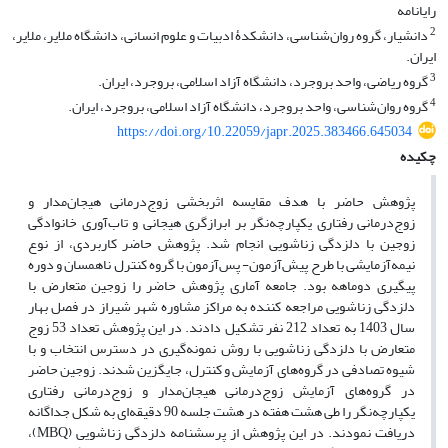
رایانامه
2
دانشیار، گروه روان‌شناسی، دانشکدۀ ادبیات و علوم انسانی، دانشگاه ملایر، ملایر،
ایران.
3
گروه ریاضی، واحد بروجرد، دانشگاه آزاد اسلامی، بروجرد، ایران.
4
گروه روان‌شناسی، واحد بروجرد، دانشگاه آزاد اسلامی، بروجرد، ایران.
https://doi.org/10.22059/japr.2025.383466.645034
چکیده
پژوهش حاضر با هدف مقایسه اثربخشی زوج‌درمانی هیجان‌مدار و
زوج‌درمانی رفتاری یکپارچه‌نگر بر ابرازگری هیجانی و تاب‌آوری خانوادگی
زوجین با دلزدگی زناشویی انجام شد. پژوهش حاضر کاربردی، از نوع
نیمه‌آزمایشی با طرح پیش‌آزمون- پس‌آزمون با گروه کنترل ناهمسان و دوره
پیگیری دوماهه بود. جامعه آماری پژوهش حاضر را زوجین متعارض با
دلزدگی زناشویی مراجعه کننده به مراکز مشاوره شهر شیراز در فصل بهار
سال 1403 به تعداد 212 نفر تشکیل دادند. در این پژوهش تعداد 53 زوج
متعارض با دلزدگی زناشویی با روش نمونه‌گیری در دسترس انتخاب و با
شیوه تصادفی در گروه‌های آزمایش و کنترل، جایگزین شدند. زوجین حاضر
در گروه‌های آزمایش زوج‌درمانی هیجان‌مدار و زوج‌درمانی رفتاری
یکپارچه‌نگر را طی هشت هفته در هشت جلسه 90 دقیقه‌ای به شکل جداگانه
دریافت نمودند. در این پژوهش از پرسشنامه دلزدگی زناشویی (MBQ)،