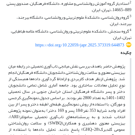
2
استادیار گروه آموزش روانشناسی و مشاوره، دانشگاه فرهنگیان، صندوق پستی
889-14665، تهران، ایران.
3
گروه روان‌شناسی، دانشکدۀ علوم تربیتی و روانشناسی، دانشگاه بیرجند،
بیرجند، ایران.
4
گروه سنجش، دانشکده علوم تربیتی و روان‌شناسی، دانشگاه علامه طباطبایی،
تهران، ایران
https://doi.org/10.22059/japr.2025.373319.644873
چکیده
پژوهش حاضر باهدف بررسی نقش میانجی تاب‌آوری تحصیلی در رابطه میان
بهزیستی معنوی و سلامت روان‌شناختی دانشجویان دانشگاه فرهنگیان انجام
شد. پژوهش ازنظر هدف کاربردی و ازلحاظ گردآوری داده‌ها همبستگی از
نوع تحلیل معادلات ساختاری بود. جامعه آماری شامل تمامی دانشجویان
دختر و پسر دانشگاه فرهنگیان استان خراسان جنوبی در سال تحصیلی
1402-1401 به تعداد 2800 نفر بودند. بر اساس جدول نمونه‌گیری کرجسی
و مورگان، با استفاده از روش نمونه‌گیری طبقه‌ای (طبقه دختر و پسر) از بین
افراد واجد شرایط 353 نفر(184 پسر و 169 دختر) به‌عنوان نمونه پژوهش
انتخاب شدند و به پرسشنامه‌های تاب‌آوری تحصیلی ساموئلز(ARI)،
بهزیستی معنوی دهشیری و همکاران(SWBQ) و سلامت روان‌شناختی
عمومی گلدبرگ(GHQ-28) پاسخ دادند. تحلیل داده‌ها با استفاده از