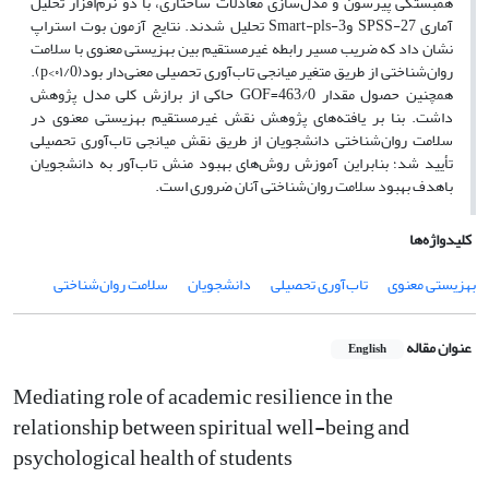
همبستگی پیرسون و مدل‌سازی معادلات ساختاری، با دو نرم‌افزار تحلیل
آماری SPSS-27 وSmart-pls-3 تحلیل شدند. نتایج آزمون بوت استراپ
نشان داد که ضریب مسیر رابطه غیرمستقیم بین بهزیستی معنوی با سلامت
روان‌شناختی از طریق متغیر میانجی تاب‌آوری تحصیلی معنی‌دار بود(۰۱/0>p).
همچنین حصول مقدار 463/0=GOF حاکی از برازش کلی مدل پژوهش
داشت. بنا بر یافته‌های پژوهش نقش غیرمستقیم بهزیستی معنوی در
سلامت روان‌شناختی دانشجویان از طریق نقش میانجی تاب‌آوری تحصیلی
تأیید شد؛ بنابراین آموزش روش‌های بهبود منش تاب‌آور به دانشجویان
باهدف بهبود سلامت روان‌شناختی آنان ضروری است.
کلیدواژه‌ها
بهزیستی معنوی
تاب‌آوری تحصیلی
دانشجویان
سلامت روان‌شناختی
عنوان مقاله
English
Mediating role of academic resilience in the
relationship between spiritual well-being and
psychological health of students