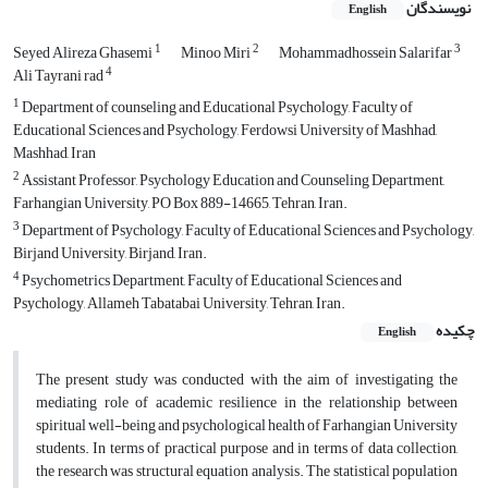
نویسندگان
English
1
2
3
Seyed Alireza Ghasemi
Minoo Miri
Mohammadhossein Salarifar
4
Ali Tayrani rad
1
Department of counseling and Educational Psychology, Faculty of
Educational Sciences and Psychology, Ferdowsi University of Mashhad,
Mashhad, Iran
2
Assistant Professor, Psychology Education and Counseling Department,
Farhangian University, PO Box 889-14665, Tehran, Iran.
3
Department of Psychology, Faculty of Educational Sciences and Psychology,
Birjand University, Birjand, Iran.
4
Psychometrics Department, Faculty of Educational Sciences and
Psychology, Allameh Tabatabai University, Tehran, Iran.
چکیده
English
The present study was conducted with the aim of investigating the
mediating role of academic resilience in the relationship between
spiritual well-being and psychological health of Farhangian University
students. In terms of practical purpose and in terms of data collection,
the research was structural equation analysis. The statistical population