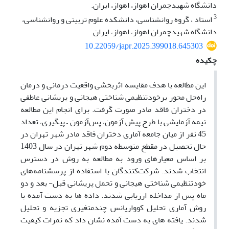
داﻧﺸﮕﺎه ﺷﮭﯿﺪﭼﻤﺮان اھﻮاز، اھﻮاز، اﯾﺮان.
3
استاد ، گروه روانشناسی، دانشکده علوم تربیتی و روانشناسی،
دانشگاه شهیدچمران اهواز، اهواز، ایران
10.22059/japr.2025.399018.645303
چکیده
این مطالعه با هدف مقایسه اثربخشی واقعیت درمانی و درمان
راه‌حل محور برخودتنظیمی شناختی هیجانی و پریشانی عاطفی
در دختران فاقد مادر صورت گرفت. برای انجام این مطالعه
نیمه آزمایشی با طرح پیش آزمون، پس‌آزمون – پیگیری، تعداد
45 نفر از میان جامعه آماری دختران فاقد مادر شهر تهران در
حال تحصیل در مقطع متوسطه دوم شهر تهران در سال 1403
بر اساس معیارهای ورود به مطالعه به روش در دسترس
انتخاب شدند. شرکت‌کنندگان با استفاده از پرسشنامه‌های
خودتنظیمی شناختی هیجانی و تحمل پریشانی قبل- بعد و دو
ماه پس از مداخله ارزیابی شدند. داده ها به دست آمده با
روش آماری تحلیل کوواریانس چندمتغیری تجزیه و تحلیل
شدند. یافته های به دست آمده نشان داد که نمرات کیفیت