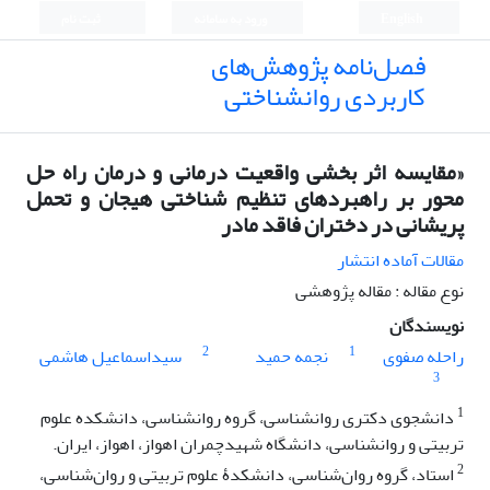
English
ورود به سامانه
ثبت نام
فصل‌نامه پژوهش‌های
کاربردی روانشناختی
«مقایسه اثر بخشی واقعیت درمانی و درمان راه حل
محور بر راهبردهای تنظیم شناختی هیجان و تحمل
پریشانی در دختران فاقد مادر
مقالات آماده انتشار
نوع مقاله : مقاله پژوهشی
نویسندگان
2
1
راحله صفوی
نجمه حمید
سیداسماعیل هاشمی
3
1
دانشجوی دکتری روانشناسی، گروه روانشناسی، دانشکده علوم
تربیتی و روانشناسی، دانشگاه شهیدچمران اهواز، اهواز، ایران.
2
اﺳﺘﺎد، ﮔﺮوه روان‌شناسی، داﻧﺸﮑﺪۀ ﻋﻠﻮم ﺗﺮﺑﯿﺘﯽ و روان‌شناسی،