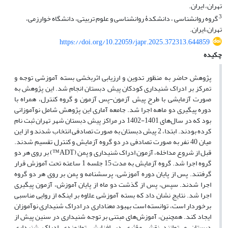
تهران، ایران.
3
گروه روانشناسی ، دانشکدۀ روانشناسی و علوم تربیتی، دانشگاه خوارزمی،
تهران،ایران.
https://doi.org/10.22059/japr.2025.372313.644859
چکیده
پژوهش حاضر به منظور تدوین و ارزیابی اثربخشی بسته آموزشی توجه و
تمرکز بر ادراک شنیداری کودکان پیش دبستان انجام شد. این پژوهش به
صورت آزمایشی با طرح پیش آزمون-پس آزمون و گروه کنترل، همراه با
دوره پیگیری دو ماهه اجرا شد. جامعه آماری این پژوهش شامل نوآموزانی
بود که در سال‌های 1401-1402 در مراکز پیش دبستان شهر تهران ثبت نام
کرده بودند. ابتدا، 2 پیش دبستان به صورت تصادفی انتخاب شدند و از این
میان 40 نفر به صورت تصادفی در دو گروه آزمایش و کنترل تقسیم شدند.
قبل از شروع مداخله، آزمون ادراک شنیداری و پمن (ADT™) بر روی هر دو
گروه اجرا شد. گروه آزمایش به مدت 15 جلسه 1 ساعته تحت آموزش قرار
گرفتند. پس از پایان دوره آموزشی، پرسشنامه و پمن بر روی هر دو گروه
اجرا شدند. سپس، پس از گذشت دو ماه از پایان آموزش، آزمون پیگیری
اجرا شد. نتایج نشان داد که بسته آموزشی علاوه بر اینکه از روایی مناسبی
برخوردار است، توانسته است بهبود معناداری در ادراک شنیداری نوآموزان
ایجاد کند. همچنین، آموزش‌های مبتنی بر توجه شنیداری در سنین پیش از
دبستان می‌توانند نقش مؤثری در افزایش توانمندی ادراک شنیداری