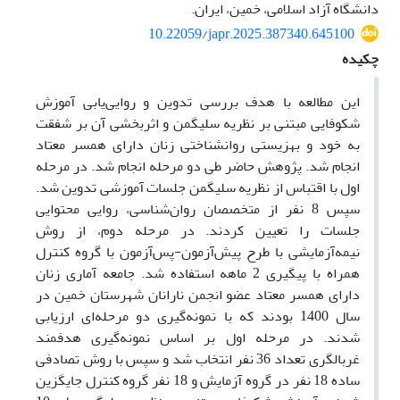
دانشگاه آزاد اسلامی، خمین، ایران.
10.22059/japr.2025.387340.645100
چکیده
این مطالعه با هدف بررسی تدوین و روایی‌یابی آموزش
شکوفایی مبتنی بر نظریه سلیگمن و اثربخشی آن بر شفقت
به خود و بهزیستی روانشناختی زنان دارای همسر معتاد‏
انجام شد. پژوهش حاضر طی دو مرحله انجام شد. در مرحله
اول با اقتباس از نظریه سلیگمن جلسات آموزشی تدوین شد.
سپس 8 نفر از متخصصان روان‌شناسی، روایی محتوایی
جلسات را تعیین کردند. در مرحله دوم، از روش
نیمه‌آزمایشی با طرح پیش‌آزمون-پس‌آزمون با گروه کنترل
همراه با پیگیری 2 ماهه استفاده شد. جامعه آماری زنان
دارای همسر معتاد عضو انجمن نارانان شهرستان خمین در
سال 1400 بودند که با نمونه‌گیری دو مرحله‌ای ارزیابی
شدند. در مرحله اول بر اساس نمونه‌گیری هدفمند
غربالگری تعداد 36 نفر انتخاب شد و سپس با روش تصادفی
ساده 18 نفر در گروه آزمایش و 18 نفر گروه کنترل جایگزین