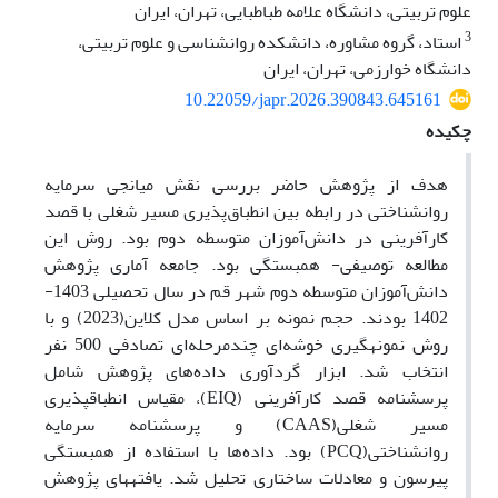
علوم تربیتی، دانشگاه علامه طباطبایی، تهران، ایران
3
استاد، گروه مشاوره، دانشکده روانشناسی و علوم تربیتی،
دانشگاه خوارزمی، تهران، ایران
10.22059/japr.2026.390843.645161
چکیده
هدف از پژوهش حاضر بررسی نقش میانجی سرمایه
روانشناختی در رابطه بین انطباق‌پذیری مسیر شغلی با قصد
کارآفرینی در دانش‌آموزان متوسطه دوم بود. روش این
مطالعه توصیفی- همبستگی بود. جامعه آماری پژوهش
دانش‌آموزان متوسطه دوم شهر قم در سال تحصیلی 1403-
1402 بودند. حجم نمونه بر اساس مدل کلاین(2023) و با
روش نمونه‏گیری خوشه‌ای چندمرحله‌ای تصادفی 500 نفر
انتخاب شد. ابزار گردآوری داده‌‌های پژوهش شامل
پرسشنامه قصد کارآفرینی (EIQ)، مقیاس انطباق‏پذیری
مسیر شغلی(CAAS) و پرسشنامه سرمایه
روانشناختی(PCQ) بود. داده‌ها با استفاده از همبستگی
پیرسون و معادلات ساختاری تحلیل شد. یافته‏های پژوهش