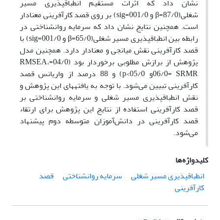
نشان داد که اثرات مستقیم انطباق‏پذیری مسیر
شغلی(87/0=β و 001/0=sig) بر روی قصد کارآفرینی معنادار
است. همچنین نتایج نشان داد که سرمایه روانشناختی در
رابطه بین انطباق‏پذیری مسیر شغلی(65/0=β و 001/0=sig) با
قصد کارآفرینی نقش میانجی و معنادار دارد. همچنین مدل
پژوهش از برازش مطلوبی برخوردار بود (04/0=RMSEA،
06/0= SRMRو 05/0>p) و 88 درصد از واریانس قصد
کارآفرینی تبیین می‌شود. با توجه به یافته‏های این پژوهش و
نقش انطباق‏پذیری مسیر شغلی و سرمایه روانشناختی بر
قصد کارآفرینی استفاده از نتایج این پژوهش برای ارتقاء
قصد کارآفرینی در دانش‌آموزان متوسطه دوم پیشنهاد
می‌شود.
کلیدواژه‌ها
انطباق‏پذیری مسیر شغلی
سرمایه روانشناختی
قصد
کارآفرینی