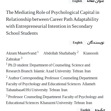
عنوان مقاله
English
The Mediating Role of Psychological Capital in
Relationship between Career Path Adaptability
with Entrepreneurial Intention in Secondary
School Students
نویسندگان
English
1
2
Akram Maarefvand
Abdollah Shafiabady
Kianoosh
3
Zahrakar
1
Ph.D student, Department of Counseling, Science and
Research Branch, Islamic Azad University, Tehran, Iran
2
Author Corresponding, Professor, Counseling Department,
Faculty of Psychology and Educational Sciences, Allameh
Tabataba&#039;i University, Tehran, Iran
3
Professor, Counseling Department, Faculty of Psychology and
Educational Sciences, Kharazmi University, Tehran, Iran
چکیده
English