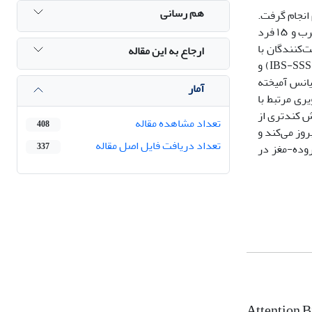
هم رسانی
انجام گرفت.
پژوهش از نوع مقطعی و مقایسه‌ای بود. نمونه شامل ۱۵ بیمار مبتلا به سندرم رودۀ تحریک‌پذیر مراجعه‌کننده به کلینیک‌ها، ۱۵ فرد بسیار مضطرب و ۱۵ فرد
رکت‌کنندگان با
ارجاع به این مقاله
استفاده از پرسشنامه‌های اضطراب حالت-صفت اشپیلبرگر (STAI)، افسردگی بک (BDI-II)، مقیاس شدت علائم سندرم رودۀ تحریک‌پذیر (IBS-SSS) و
 تحلیل کوواریانس آمیخته
آمار
 محرک‌های تصویری مرتبط با
شاهده نشد. علاوه‌براین، مبتلایان به IBS به‌طورکلی واکنش کندتری از
تعداد مشاهده مقاله
408
 بروز می‌کند و
تعداد دریافت فایل اصل مقاله
گر نقش مستقل محور روده-مغز در
337
Attention B