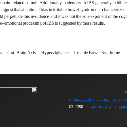
r pain-related stimuli. Additionally, patients with IBS generally exhibit
suggest that attentional bias in irritable bowel syndrome is characterized
ld perpetuate this avoidance, and it was not the sole exponent of the cogn
ve-emotional processing of IBS is suggested by these results.
as
Gut-Brain Axis
Hypervigilance
Irritable Bowel Syndrome
ت
ه و طرح سوالات یا پیگیری مقاله با
1398-03-