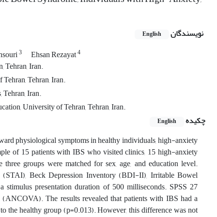
نویسندگان
English
3
4
nsouri
Ehsan Rezayat
 Tehran, Iran.
 Tehran, Tehran, Iran.
 Tehran, Iran.
ation, University of Tehran, Tehran, Iran.
چکیده
English
toward physiological symptoms in healthy individuals, high-anxiety
mple of 15 patients with IBS who visited clinics, 15 high-anxiety
e three groups were matched for sex, age, and education level.
ry (STAI), Beck Depression Inventory (BDI-II), Irritable Bowel
 stimulus presentation duration of 500 milliseconds. SPSS 27
ce (ANCOVA). The results revealed that patients with IBS had a
n to the healthy group (p=0.013). However, this difference was not