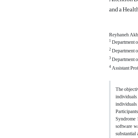
and a Healt
Reyhaneh Akb
1
Department of
2
Department of
3
Department of 
4
Assistant Prof
The objecti
individuals
individuals
Participan
Syndrome S
software w
substantial