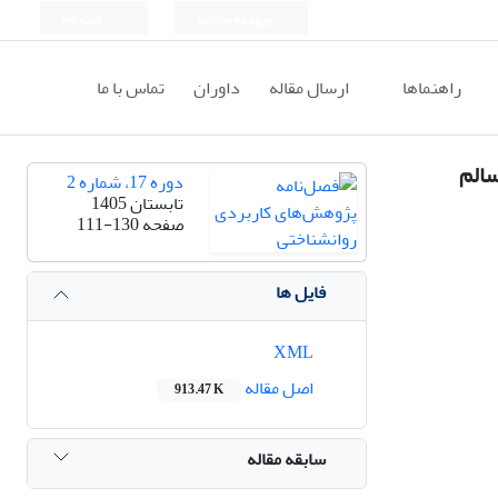
ورود به سامانه
ثبت نام
راهنماها
ارسال مقاله
داوران
تماس با ما
سالم
دوره 17، شماره 2
تابستان 1405
صفحه
111-130
فایل ها
XML
اصل مقاله
913.47 K
سابقه مقاله