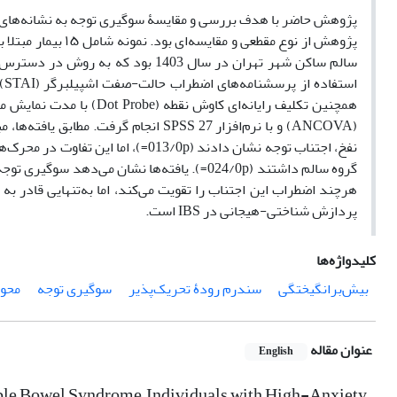
پژوهش حاضر با هدف بررسی و مقایسۀ سوگیری توجه به نشانه‌های بد
سالم ساکن شهر تهران در سال 1403 ب
گروه سالم داشتند (024/0p=). یافته‌ها نشان م
پردازش شناختی-هیجانی در IBS است.
کلیدواژه‌ها
بیش‌برانگیختگی
سندرم رودۀ تحریک‌پذیر
سوگیری توجه
محور
عنوان مقاله
English
table Bowel Syndrome, Individuals with High-Anxiety,