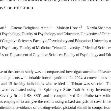
hy Control Group
1
1
2
ari
Fateme Dehghani-Arani
Mohsan Honar
Nazila Shahma
 Psychology, Faculty of Psychology and Education, University of Tehran,
 Cognitive Sciences, Faculty of Psychology and Education, University of
Psychiatry, Faculty of Medicine, Tehran University of Medical Sciences,
essor, Department of Cognitive Sciences, Faculty of Psychology and Educ
ve of the current study was to compare and investigate attentional bias 
, and patients with irritable bowel syndrome. In 2024, a convenient sa
, and 15 healthy individuals who resided in Tehran was selected. Th
ts were evaluated using the Spielberger State-Trait Anxiety Invento
everity Scale (IBS-SSS), and a computerized Dot-Probe task with a
as employed to analyze the results using mixed analysis of covarian
 attentional avoidance of bloating-related pictorial stimuli in compariso