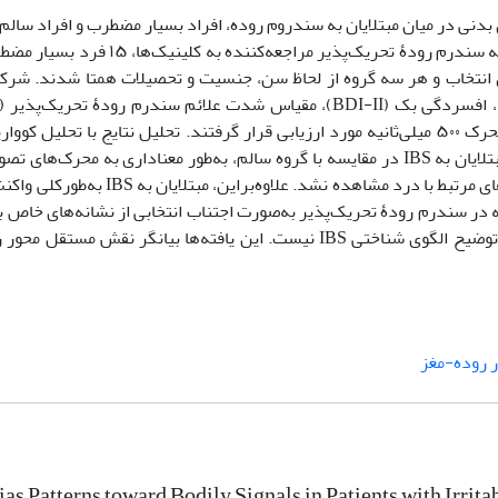
نی در میان مبتلایان به سندروم روده، افراد بسیار مضطرب و افراد سالم 
ود که به روش در دسترس انتخاب و هر سه گروه از لحاظ سن، جنسیت و تحصیلات همتا شدند. ش
همچنین تکلیف رایانه‌ای کاوش نقطه (Dot Probe) با مدت نمایش محرک ۵۰۰ میلی‌ثانیه مورد ارزیابی قرار گرفتند. تحلیل نتایج با
(ANCOVA) و با نرم‌افزار SPSS 27 انجام گرفت. مطابق یافته‌ها، مبتلایان به IBS در مقایسه با گروه سالم، به‌طور معناداری به
نفخ، اجتناب توجه نشان دادند (013/0p=)، اما این تفاوت در محرک‌های مرتبط با درد م
ی‌دهد سوگیری توجه در سندرم رودۀ تحریک‌پذیر به‌صورت اجتناب انتخابی از نشانه‌های خاص
هرچند اضطراب این اجتناب را تقویت می‌کند، اما به‌تنهایی قادر به توضیح الگوی شناختی IBS نیست. این یافته‌ها بیان
 روده-مغز
ias Patterns toward Bodily Signals in Patients with Irri