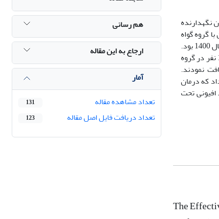
ن نگهدارنده
هم رسانی
ا گروه گواه
و مرحله پیگیری 2 ماهه بود. جامعه آماری این پژوهش شامل افراد معتاد به مواد افیونی تحت درمان با متادون شهر بوشهر در شش ماهه دوم سال 1400 بود.
ارجاع به این مقاله
در این پژوهش تعداد 29 فرد معتاد با روش نمونه‌گیری دردسترس انتخاب و با گمارش تصادفی در گروه‌های آزمایش و گواه جایدهی شدند (15 نفر در گروه
 بر شفقت را طی 12 هفته در 12 جلسه 90 دقیقه‌ای دریافت نمودند.
آمار
 و مقیاس حافظه اعتیاد (AMS) بود. نتایج نشان داد که درمان
0>P؛ 54/0=Eta؛ 83/31=F) افراد معتاد به مواد افیونی تحت
تعداد مشاهده مقاله
131
تعداد دریافت فایل اصل مقاله
123
The Effect