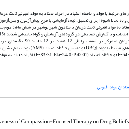
 مرتبط با مواد و حافظه اعتیاد در افراد معتاد به مواد افیونی تحت درما
به لحاظ شیوه اجرای تحقیق، نیمه‌آزمایشی با طرح پیش‌آزمون و پس‌آزمون ب
آزمایش و 14 نفر در گروه گواه). افراد حاضر در گروه آزمایش درمان متمرکز
پرسشنامه‌های‌ مورد استفاده در این پژوهش شامل پرسشنامه‌ باورهای مرتبط با مواد (DBQ)
متمرکز بر شفقت بر باورهای مرتبط با مواد (0001>P؛ 65/0=Eta؛ 54/49=F) و حافظه اعتیاد (001
تادان مواد افیونی
iveness of Compassion-Focused Therapy on Drug Beliefs