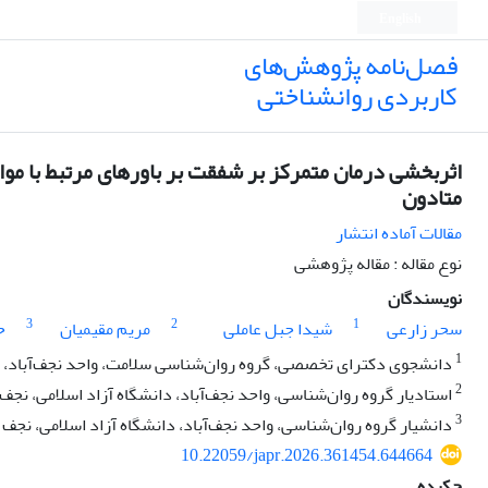
English
فصل‌نامه پژوهش‌های
کاربردی روانشناختی
اثربخشی درمان متمرکز بر شفقت بر باورهای مرتبط با مواد 
متادون
مقالات آماده انتشار
نوع مقاله : مقاله پژوهشی
نویسندگان
3
2
1
سحر زارعی
شیدا جبل عاملی
مریم مقیمیان
ح
1
دانشجوی دکترای تخصصی، گروه روان‌شناسی سلامت، واحد نجف‌آباد، دان
2
استادیار گروه روان‌شناسی، واحد نجف‌آباد، دانشگاه آزاد اسلامی، نجف آ
3
دانشیار گروه روان‌شناسی، واحد نجف‌آباد، دانشگاه آزاد اسلامی، نجف آب
10.22059/japr.2026.361454.644664
چکیده