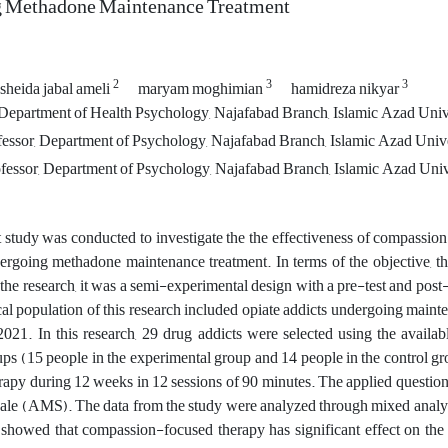
 Methadone Maintenance Treatment
2
3
3
sheida jabal ameli
maryam moghimian
hamidreza nikyar
Department of Health Psychology, Najafabad Branch, Islamic Azad Univer
fessor, Department of Psychology, Najafabad Branch, Islamic Azad Univer
fessor, Department of Psychology, Najafabad Branch, Islamic Azad Unive
 study was conducted to investigate the the effectiveness of compassio
ergoing methadone maintenance treatment. In terms of the objective, th
the research, it was a semi-experimental design with a pre-test and post
ical population of this research included opiate addicts undergoing main
021. In this research, 29 drug addicts were selected using the avail
ups (15 people in the experimental group and 14 people in the control 
rapy during 12 weeks in 12 sessions of 90 minutes. The applied questi
e (AMS). The data from the study were analyzed through mixed analysi
 showed that compassion-focused therapy has significant effect on the