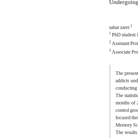
Undergoing
1
sahar zarei
1
PhD student, 
2
Assistant Pro
3
Associate Pro
The present
addicts und
conducting 
The statist
months of 2
control gro
focused the
Memory Scal
The results