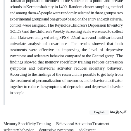
statistical population included all the students of 4 public and private
schools in Kermanshah city in 1400. Random cluster sampling method
and among them 45 people were randomly selected in three groups (two
experimental groups and one group) based on the entry and exit criteria.
control) were assigned. The Reynolds Children's Depression Inventory
(RCDS) and the Children's Weekly Screening Scale were used to collect
data. Data were analyzed using SPSS-22 software and multivariate and
univariate analysis of covariance. The results showed that both
treatments were effective in improving the level of depressive
symptoms and sedentary behavior compared to the Gantrel group. The
findings showed that memory specificity training reduces depression
symptoms and behavioral activator reduces sedentary behavior.
According to the findings of the research, it is possible to get help from
the treatment of personalization of memories and behavioral activator
together to reduce the symptoms of depression and depressed behavior
in people.
کلیدواژه‌ها
English
Memory Specificity Training
Behavioral Activation Treatment
sedentary behavior
depressive symptoms
adolescent