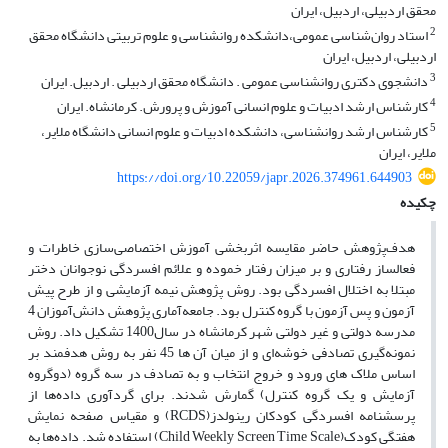
محقق اردبیلی، اردبیل، ایران
2
استاد روان‌شناسی عمومی،دانشکده روانشناسی و علوم تربیتی دانشگاه محقق
اردبیلی، اردبیل، ایران
3
دانشجوی دکتری روانشناسی عمومی . دانشگاه محقق اردبیلی . اردبیل. ایران
4
کارشناس ارشد ادبیات و علوم انسانی آموزش و پرورش. کرمانشاه. ایران
5
کارشناس ارشد روانشناسی، دانشکده ادبیات و علوم انسانی دانشگاه ملایر،
ملایر، ایران
https://doi.org/10.22059/japr.2026.374961.644903
چکیده
هدف‌پژوهش حاضر مقایسه اثربخشی آموزش اختصاصی‌سازی خاطرات و
فعالساز رفتاری و بر میزان رفتار خموده و علائم افسردگی نوجوانان دختر
مبتلا به اختلال افسردگی بود. روش پژوهش نیمه آزمایشی و از طرح پیش
آزمون و پس آزمون با گروه کنترل بود. جامعه‌آماری پژوهش دانش‌آموزان 4
مدرسه دولتی و غیر دولتی شهر کرمانشاه در سال1400 تشکیل داد. روش
نمونه‌گیری تصادفی خوشه‌ای و از میان آن ها 45 نفر به روش هدفمند بر
اساس ملاک های ورود و خروج انتخاب و به تصادف در سه گروه (دوگروه
آزمایش و یک گروه کنترل) گمارش شدند. برای گردآوری داده‌ها از
پرسشنامه افسردگی کودکان رینولدز(RCDS) و مقیاس صفحه نمایش
هفتگی کودک(Child Weekly Screen Time Scale) استفاده شد. داده‌ها به