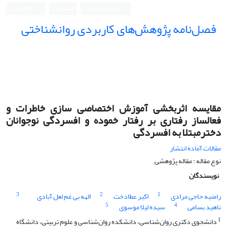
ورود به سامانه
ثبت نام
English
فصل‌نامه پژوهش‌های کاربردی روانشناختی
مقایسه اثربخشی آموزش اختصاصی سازی خاطرات و
فعالساز رفتاری بر رفتار خموده و افسردگی نوجوانان
دخترمبتلا به افسردگی
مقالات آماده انتشار
نوع مقاله : مقاله پژوهشی
نویسندگان
3
2
1
راضیه حاجی مرادی
اکبر عطادخت
الهه بی غم لعل آبادی
5
4
ناهید بسامی
سیده لیلا موسوی
1
دانشجوی دکتری روان‌شناسی، دانشکده روان‌شناسی و علوم تربیتی، دانشگاه