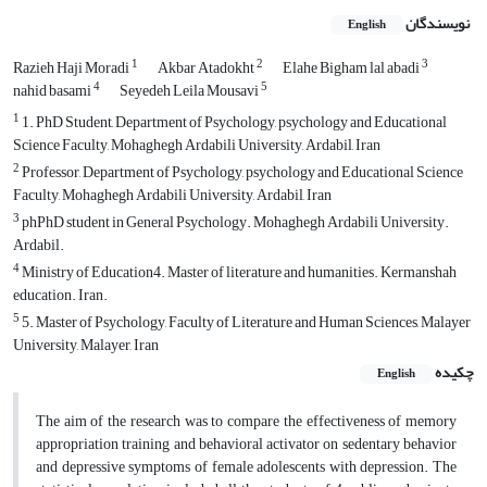
نویسندگان
English
1
2
3
Razieh Haji Moradi
Akbar Atadokht
Elahe Bigham lal abadi
4
5
nahid basami
Seyedeh Leila Mousavi
1
1. PhD Student, Department of Psychology, psychology and Educational
Science Faculty, Mohaghegh Ardabili University, Ardabil, Iran
2
Professor, Department of Psychology, psychology and Educational Science
Faculty, Mohaghegh Ardabili University, Ardabil, Iran
3
phPhD student in General Psychology. Mohaghegh Ardabili University.
Ardabil.
4
Ministry of Education4. Master of literature and humanities. Kermanshah
education. Iran.
5
5. Master of Psychology, Faculty of Literature and Human Sciences, Malayer
University, Malayer, Iran
چکیده
English
The aim of the research was to compare the effectiveness of memory
appropriation training and behavioral activator on sedentary behavior
and depressive symptoms of female adolescents with depression. The