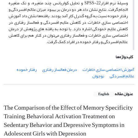
وسیلة نرم افزارSPSS-22 و تحلیل کواریانس چند متغیره، و تک متغیره
اانجام گرفت. نتایج نشان داد هر دو درمان بر بهبود میزان علائم افسردگی و
رفتار خموده نسبت به گروه گنترل کار آمد بودند. یافته‌ها نشان داد آموزش
اختصاصی سازی خاطرات در کاهش علایم افسردگی و فعالساز رفتاری در
کاهش علایم خمودگی اشاره دارد. با توجه به یافته های پژوهش از درمان
اختصاصی سازی خاطرات و فعالساز رفتاری می‌توان در کنار هم برای کاهش
علائم افسردگی و رفتار خموده در افراد کمک گرفت.
کلیدواژه‌ها
آموزش اختصاصی سازی خاطرات
درمان فعالساز رفتاری
رفتار خموده
علائم افسردگی
نوجوان
عنوان مقاله
English
The Comparison of the Effect of Memory Specificity
Training, Behavioral Activation Treatment on
Sedentary Behavior and Depressive Symptoms in
Adolescent Girls with Depression