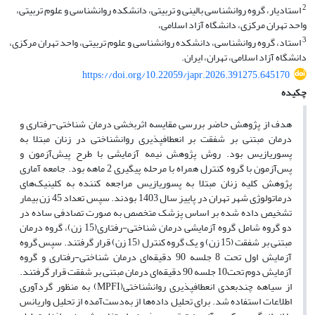
2
استادیار، گروه روانشناسی بالینی و تربیتی، دانشکده روانشناسی و علوم تربیتی،
واحد تهران مرکزی، دانشگاه آزاد اسلامی،
3
استاد، گروه روانشناسی، دانشکده روانشناسی و علوم تربیتی، واحد تهران مرکزی،
دانشگاه آزاد اسلامی، تهران، ایران.
https://doi.org/10.22059/japr.2026.391275.645170
چکیده
هدف از پژوهش حاضر بررسی مقایسه اثربخشی درمان شناختی-رفتاری و
درمان مبتنی بر شفقت بر انعطاف‏پذیری روانشناختی در زنان مبتلا به
پسوریازیس بود. روش پژوهش نیمه آزمایشی با طرح پیش‌آزمون و
پس‌آزمون با گروه کنترل همراه با مرحله پیگیری 2 ماهه بود. جامعه آماری
پژوهش کلیه زنان مبتلا به پسوریازیس مراجعه کننده به کلینیک‌های
درماتولوژی شهر تهران در پاییز سال 1403 بودند. سپس تعداد 45 زن بیمار
تشخیص داده شده بر اساس پزشک متخصص به صورت تصادفی ساده در
دو گروه شامل گروه آزمایشی درمان شناختی-رفتاری(15 زن)، گروه درمان
مبتنی بر شفقت (15 زن) و یک گروه کنترل (15 زن) قرار گرفتند. سپس گروه‌‌
آزمایش اول تحت 8 جلسه 90 دقیقه‌ای درمان شناختی-رفتاری و گروه
آزمایش دوم تحت10 جلسه 90 دقیقه‌ای درمان مبتنی بر شفقت قرار گرفتند.
از سیاهه چندبعدی انعطاف‏پذیری روانشناختی(MPFI) به منظور گردآوری
اطلاعات استفاده شد. ‌برای تحلیل داده‌ها از به‌دست‌آمده از تحلیل واریانس