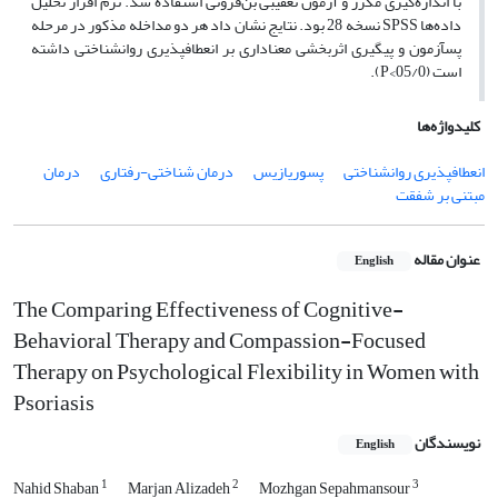
با اندازه‌گیری مکرر و آزمون تعقیبی بن‌فرونی استفاده شد. نرم افزار تحلیل
داده‌ها SPSS نسخه 28 بود. نتایج نشان داد هر دو مداخله مذکور در مرحله
پسآزمون و پیگیری اثربخشی معناداری بر انعطاف‏پذیری روانشناختی داشته
است (05/0>P).
کلیدواژه‌ها
انعطاف‏پذیری روانشناختی
پسوریازیس
درمان شناختی-رفتاری
درمان
مبتنی بر شفقت
عنوان مقاله
English
The Comparing Effectiveness of Cognitive-
Behavioral Therapy and Compassion-Focused
Therapy on Psychological Flexibility in Women with
Psoriasis
نویسندگان
English
1
2
3
Nahid Shaban
Marjan Alizadeh
Mozhgan Sepahmansour