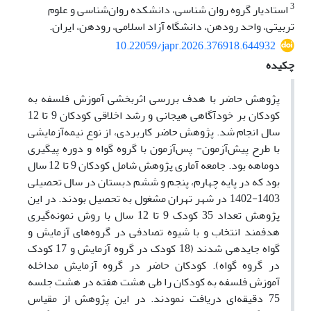
3
استادیار گروه روان شناسی، دانشکده روان‌شناسی و علوم
تربیتی، واحد رودهن، دانشگاه آزاد اسلامی، رودهن، ایران.
10.22059/japr.2026.376918.644932
چکیده
پژوهش حاضر با هدف بررسی اثربخشی آموزش فلسفه به
کودکان بر خودآگاهی هیجانی و رشد اخلاقی کودکان 9 تا 12
سال انجام شد. پژوهش حاضر کاربردی، از نوع نیمه‌آزمایشی
با طرح پیش‌آزمون- پس‌آزمون با گروه گواه و دوره پیگیری
دوماهه بود. جامعه آماری پژوهش شامل کودکان 9 تا 12 سال
بود که در پایه چهارم، پنجم و ششم دبستان در سال تحصیلی
1403-1402 در شهر تهران مشغول به تحصیل بودند. در این
پژوهش تعداد 35 کودک 9 تا 12 سال با روش نمونه‌گیری
هدفمند انتخاب و با شیوه تصادفی در گروه‌های آزمایش و
گواه جایدهی شدند (18 کودک در گروه آزمایش و 17 کودک
در گروه گواه). کودکان حاضر در گروه آزمایش مداخله
آموزش فلسفه به کودکان را طی هشت هفته در هشت جلسه
75 دقیقه‌ای دریافت نمودند. در این پژوهش از مقیاس