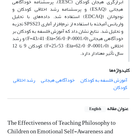
ابرازگری هیجان کودکان (EESC)، پرسشنامه خودآگاهی
هیجانی (ESAQ) و پرسشنامه رشد اخلاقی کودکان و
نوجوانان (EDCAQ) استفاده شد. داده‌های با تحلیل
واریانس آمیخته با استفاده از نرم‌افزار آماری SPSS23 تجزیه
و تحلیل شد. نتایج نشان داد که آموزش فلسفه به کودکان بر
خودآگاهی هیجانی (0001/0>P؛ 56/0=Eta؛ 43/41=F) و رشد
اخلاقی (0001/0>P؛ 62/0=Eta؛ 25/53=F) کودکان 9 تا 12
سال تأثیر معنادار دارد.
کلیدواژه‌ها
آموزش فلسفه به کودکان
خودآگاهی هیجانی
رشد اخلاقی
کودکان
عنوان مقاله
English
The Effectiveness of Teaching Philosophy to
Children on Emotional Self-Awareness and